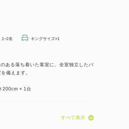
1~2名
キングサイズ×1
温かみのある落ち着いた客室に、全室独立したバ
室を備えます。
00cm × 1台
スタブを採用し、ゆとりのある客室設計。
すべて表示