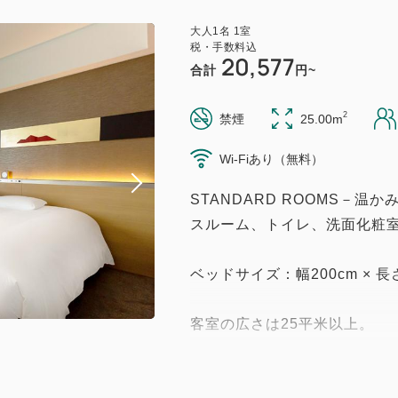
大人
1
名
1
室
税・手数料込
20,577
合計
円~
2
禁煙
25.00m
Wi-Fiあり（無料）
STANDARD ROOMS－
スルーム、トイレ、洗面化粧
ベッドサイズ：幅200cm × 長さ2
客室の広さは25平米以上。
独立したトイレ・洗面台・バ