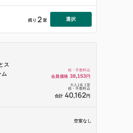
2
選択
残り
室
花とス
税・手数料込
ーム
38,153
会員価格
円
大人
1
名
1
室
税・手数料込
40,162
合計
円
空室なし