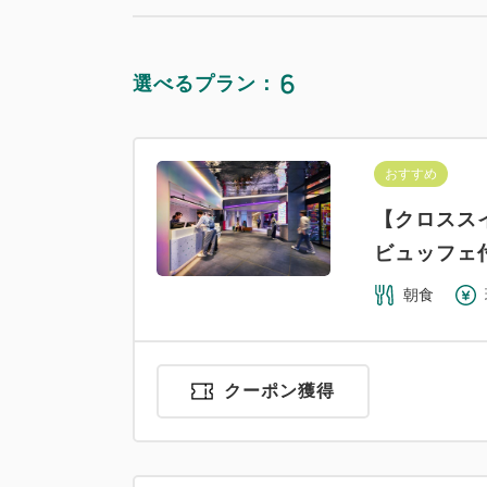
6
選べるプラン：
おすすめ
【クロスス
ビュッフェ
朝食
クーポン獲得