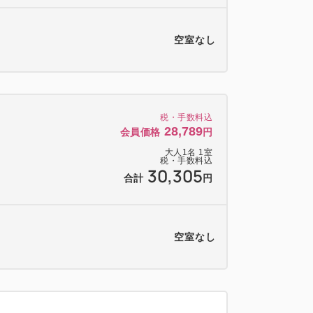
空室なし
税・手数料込
28,789
会員価格
円
大人
1
名
1
室
税・手数料込
30,305
合計
円
空室なし