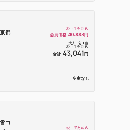
税・手数料込
・京都
40,888
会員価格
円
大人
1
名
1
室
税・手数料込
43,041
合計
円
空室なし
（雪コ
税・手数料込