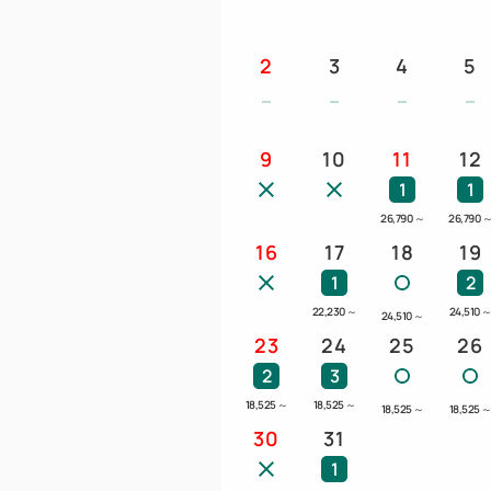
2
3
4
5
9
10
11
12
1
1
26,790
～
26,790
16
17
18
19
1
2
22,230
～
24,510
24,510
～
23
24
25
26
2
3
18,525
～
18,525
～
18,525
～
18,525
30
31
1