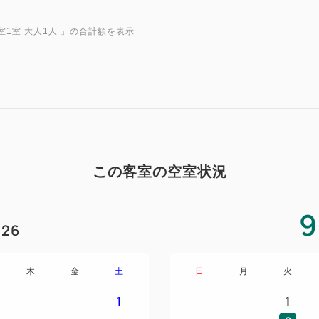
●全室Wi-Fi完備（有線LA
●全室禁煙（1Fに喫煙ブース
室1室 大人1人
」の合計額を表示
●画像はイメージです
設備：
テーブル & チェア、独立し
料Wi-Fi、フラットTV、ケ
ェニックミスト加湿器、Blue
この客室の空室状況
ス、客室毎に調節可能な空調
アメニティ：
9
26
バスアメニティ、バスソルト
目覚まし時計、衣料用消臭ス
ヒー、緑茶
木
金
土
日
月
火
1
1