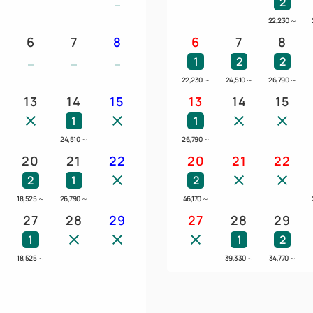
2
22,230
～
6
7
8
6
7
8
1
2
2
22,230
～
24,510
～
26,790
～
13
14
15
13
14
15
1
1
～
24,510
～
26,790
～
20
21
22
20
21
22
2
1
2
～
18,525
～
26,790
～
46,170
～
27
28
29
27
28
29
1
1
2
18,525
～
39,330
～
34,770
～
～