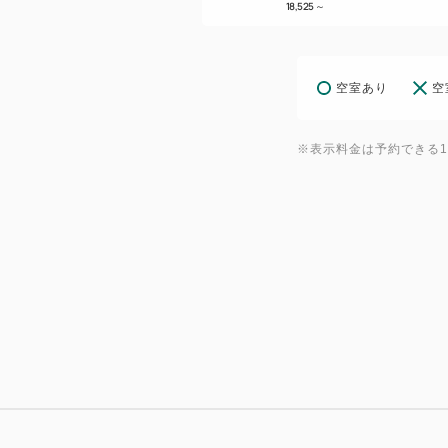
18,525
～
空室あり
空
※表示料金は予約できる