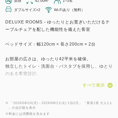
禁煙
42.00m
1~3名
ダブルサイズ×2
Wi-Fiあり（無料）
DELUXE ROOMS－ゆったりとお寛ぎいただけるテ
ーブルチェアを配した機能性を備えた客室
ベッドサイズ：幅120cm × 長さ200cm × 2台
お部屋の広さは、ゆったり42平米を確保。
独立したトイレ・洗面台・バスタブを採用し、ゆとり
のある客室設計。
すべて表示
●全室Wi-Fi完備（有線LANのご用意はございませ
ん）
●全室禁煙（1Fに喫煙ブースあり）
※ 「
2026/08/10(月)
- 2026/08/11(火)
1泊2日
」 「
客室1室 大人1人
」の合計額を表示
●画像はイメージです
※料金には消費税を含みます