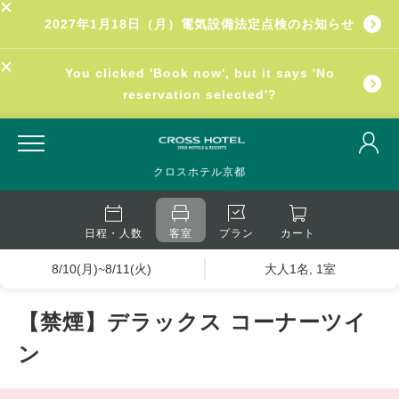
2027年1月18日（月）電気設備法定点検のお知らせ
You clicked 'Book now', but it says 'No
reservation selected'?
クロスホテル京都
日程・人数
客室
プラン
カート
8/10(月)~8/11(火)
大人1名, 1室
【禁煙】デラックス コーナーツイ
ン