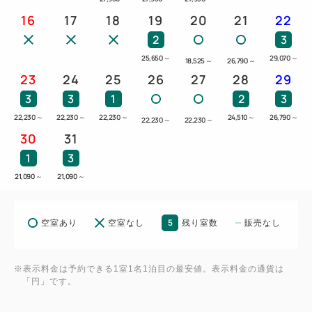
16
17
18
19
20
21
22
2
3
25,650
～
29,070
～
18,525
～
26,790
～
23
24
25
26
27
28
29
3
3
1
2
3
22,230
～
22,230
～
22,230
～
24,510
～
26,790
～
22,230
～
22,230
～
30
31
1
3
21,090
～
21,090
～
5
空室あり
空室なし
残り室数
販売なし
※表示料金は予約できる1室1名1泊目の最安値。表示料金の通貨は
「円」です。