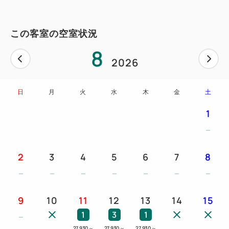
設備：
テーブル & チェア、独立したバスタブと洗い場を備
この客室の空室状況
えたバスルーム、無料Wi-Fi、フラットTV、ケーブ
8
ル・衛星TVチャンネル、ダイソンハイジェニックミ
2026
スト加湿器、Bluetoothスピーカー、室内セーフティ
ボックス、客室毎に調節可能な空調システム
日
月
火
水
木
金
土
1
アメニティ：
バスアメニティ、バスソルト、風呂桶、バスローブ、
ヘアドライヤー、目覚まし時計、衣料用消臭スプレ
2
3
4
5
6
7
8
ー、ウォーターボトル、ドリップコーヒー、緑茶
9
10
11
12
13
14
15
1
3
1
27,930
～
27,930
～
27,930
～