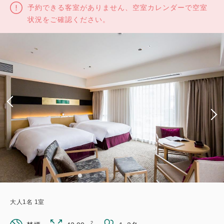
予約できる客室がありません、空室カレンダーで空室
状況をご確認ください。
大人
1
名
1
室
2