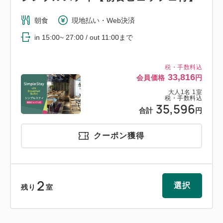
朝食
現地払い・Web決済
in 15:00~ 27:00 / out 11:00まで
税・手数料込
33,816
会員価格
円
大人
1
名
1
室
税・手数料込
35,596
合計
円
クーポン獲得
2
選択
残り
室