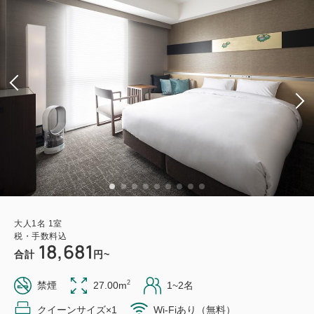
大人
1
名
1
室
税・手数料込
18,681
合計
円~
2
禁煙
27.00m
1~2名
クイーンサイズ×1
Wi-Fiあり（無料）