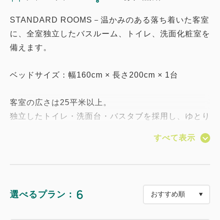
STANDARD ROOMS－温かみのある落ち着いた客室
に、全室独立したバスルーム、トイレ、洗面化粧室を
備えます。
ベッドサイズ：幅160cm × 長さ200cm × 1台
客室の広さは25平米以上。
独立したトイレ・洗面台・バスタブを採用し、ゆとり
のある客室設計。
すべて表示
遵守
●全室Wi-Fi完備（有線LANのご用意はございませ
ん）
6
選べるプラン：
●全室禁煙（1Fに喫煙ブースあり）
●画像はイメージです設備：