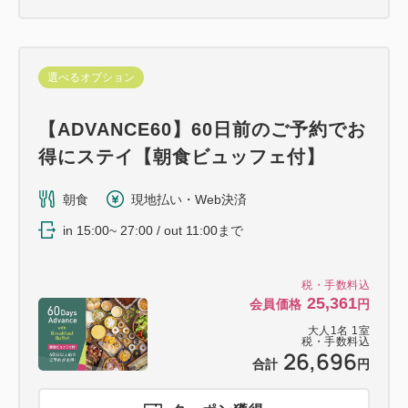
選べるオプション
【ADVANCE60】60日前のご予約でお
得にステイ【朝食ビュッフェ付】
朝食
現地払い・Web決済
in 15:00~ 27:00 / out 11:00まで
税・手数料込
25,361
会員価格
円
大人
1
名
1
室
税・手数料込
26,696
合計
円