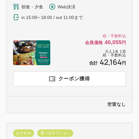
朝食・夕食
Web決済
in 15:00~ 18:00 / out 11:00まで
税・手数料込
40,055
会員価格
円
大人
1
名
1
室
税・手数料込
42,164
合計
円
クーポン獲得
空室なし
おすすめ
選べるオプション