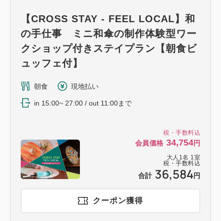
【CROSS STAY - FEEL LOCAL】和
の手仕事 ミニ和傘の制作体験型ワー
クショップ付きステイプラン【朝食ビ
ュッフェ付】
朝食
現地払い
in 15:00~ 27:00 / out 11:00まで
税・手数料込
34,754
会員価格
円
大人
1
名
1
室
税・手数料込
36,584
合計
円
クーポン獲得