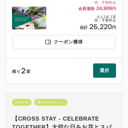
税・手数料込
24,909
会員価格
円
大人
1
名
1
室
税・手数料込
26,220
合計
円
クーポン獲得
2
選択
残り
室
おすすめ
選べるオプション
【CROSS STAY - CELEBRATE
TOGETHER】大切な日をお花とスパ