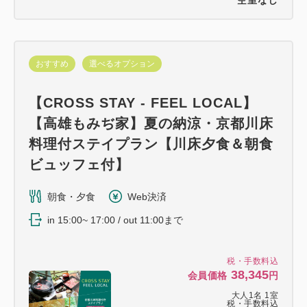
おすすめ
選べるオプション
【CROSS STAY - FEEL LOCAL】
【高雄もみぢ家】夏の納涼・京都川床
料理付ステイプラン【川床夕食＆朝食
ビュッフェ付】
朝食・夕食
Web決済
in 15:00~ 17:00 / out 11:00まで
税・手数料込
38,345
会員価格
円
大人
1
名
1
室
税・手数料込