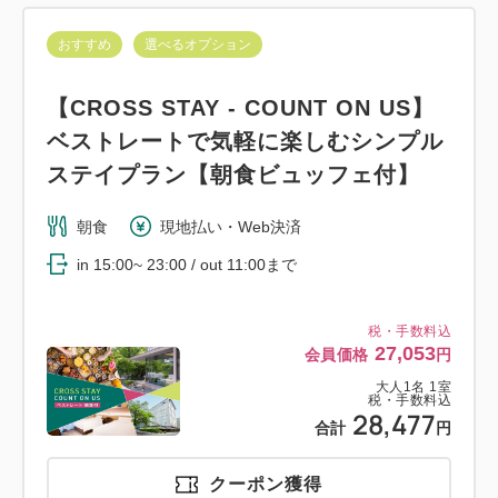
おすすめ
選べるオプション
【CROSS STAY - COUNT ON US】
ベストレートで気軽に楽しむシンプル
ステイプラン【朝食ビュッフェ付】
朝食
現地払い・Web決済
in 15:00~ 23:00 / out 11:00まで
税・手数料込
27,053
会員価格
円
大人
1
名
1
室
税・手数料込
28,477
合計
円
クーポン獲得