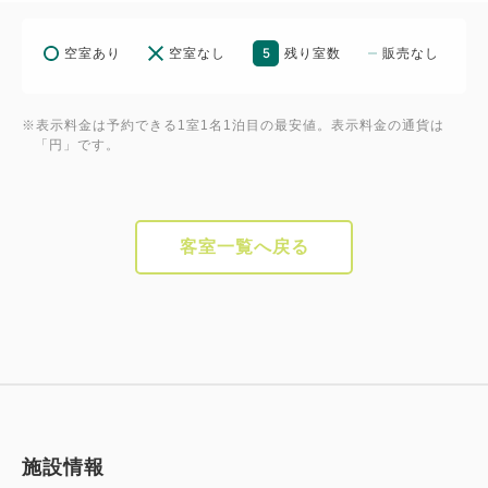
5
空室あり
空室なし
残り室数
販売なし
※表示料金は予約できる1室1名1泊目の最安値。表示料金の通貨は
「円」です。
客室一覧へ戻る
施設情報