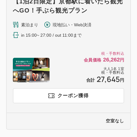
【1泊2日限定】京都駅に着いたら観光
へGO！手ぶら観光プラン
素泊まり
現地払い・Web決済
in 15:00~ 27:00 / out 11:00まで
税・手数料込
26,262
会員価格
円
大人
1
名
1
室
税・手数料込
27,645
合計
円
クーポン獲得
空室なし