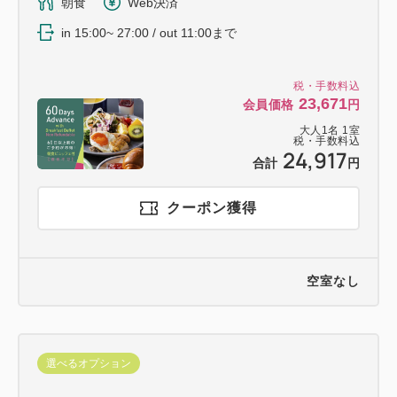
朝食
Web決済
in 15:00~ 27:00 / out 11:00まで
税・手数料込
23,671
会員価格
円
大人
1
名
1
室
税・手数料込
24,917
合計
円
クーポン獲得
空室なし
選べるオプション