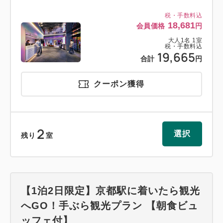
税・手数料込
18,681
会員価格
円
大人
1
名
1
室
税・手数料込
19,665
合計
円
クーポン獲得
2
選択
残り
室
【1泊2日限定】京都駅に着いたら観光
へGO！手ぶら観光プラン 【朝食ビュ
ッフェ付】