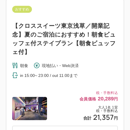
独立したバスタブと洗い場を備えたバスルーム、無料
おすすめ
Wi-Fi、フラットTV、ケーブル・衛星TVチャンネ
ル、ダイソンハイジェニックミスト加湿器、室内セー
【クロススイーツ東京浅草／開業記
フティボックス、客室毎に調節可能な空調システム
念】夏のご宿泊におすすめ！朝食ビュ
ッフェ付ステイプラン【朝食ビュッフ
アメニティ：
ェ付】
バスアメニティ、バスソルト、パジャマ、風呂桶、ヘ
アドライヤー、目覚まし時計、衣料用消臭スプレー、
朝食
現地払い・Web決済
ウォーターボトル、ドリップコーヒー、緑茶
in 15:00~ 23:00 / out 11:00まで
税・手数料込
20,289
会員価格
円
大人
1
名
1
室
税・手数料込
21,357
合計
円