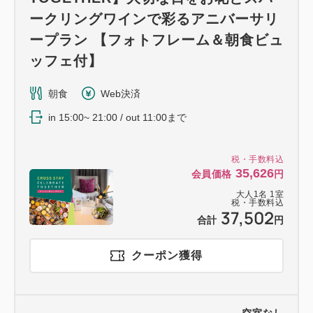
ークリングワインで彩るアニバーサリ
ープラン 【フォトフレーム＆朝食ビュ
ッフェ付】
朝食
Web決済
in 15:00~ 21:00 / out 11:00まで
税・手数料込
35,626
会員価格
円
大人
1
名
1
室
税・手数料込
37,502
合計
円
クーポン獲得
空室なし