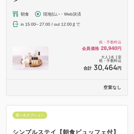
朝食
現地払い・Web決済
in 15:00~ 27:00 / out 12:00まで
税・手数料込
28,940
会員価格
円
大人
1
名
1
室
税・手数料込
30,464
合計
円
空室なし
選べるオプション
シンプルステイ【朝食ビュッフェ付】