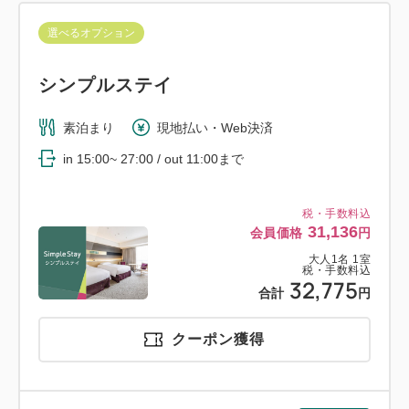
選べるオプション
シンプルステイ
素泊まり
現地払い・Web決済
in 15:00~ 27:00 / out 11:00まで
税・手数料込
31,136
会員価格
円
大人
1
名
1
室
税・手数料込
32,775
合計
円
クーポン獲得