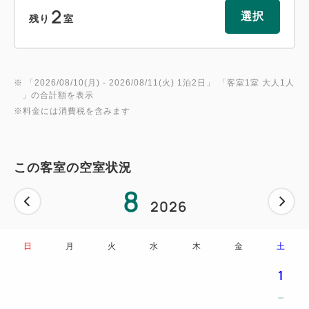
2
選択
残り
室
※ 「
2026/08/10(月)
- 2026/08/11(火)
1泊2日
」 「
客室1室 大人1人
」の合計額を表示
※料金には消費税を含みます
この客室の空室状況
8
2026
日
月
火
水
木
金
土
1