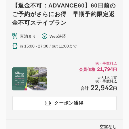
【返金不可：ADVANCE60】60日前の
ご予約がさらにお得 早期予約限定返
金不可ステイプラン
素泊まり
Web決済
in 15:00~ 27:00 / out 11:00まで
税・手数料込
21,794
会員価格
円
大人
1
名
1
室
税・手数料込
22,942
合計
円
クーポン獲得
空室なし