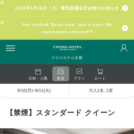
2027年1月18日（月）電気設備法定点検のお知らせ
You clicked 'Book now', but it says 'No
reservation selected'?
クロスホテル京都
日程・人数
客室
プラン
カート
8/10(月)~8/11(火)
大人1名, 1室
【禁煙】スタンダード クイーン