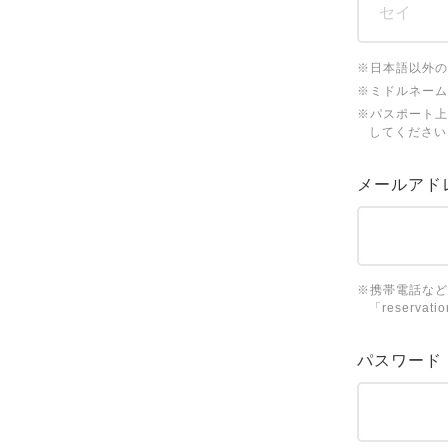
※日本語以外の
※ミドルネーム
※パスポート上
してください
メールアド
※携帯電話など
「reserv
パスワード