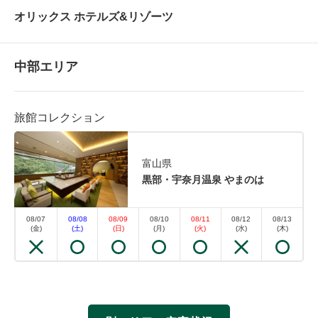
オリックス ホテルズ&リゾーツ
中部エリア
旅館コレクション
富山県
黒部・宇奈月温泉 やまのは
08/07
08/08
08/09
08/10
08/11
08/12
08/13
(金)
(土)
(日)
(月)
(火)
(水)
(木)