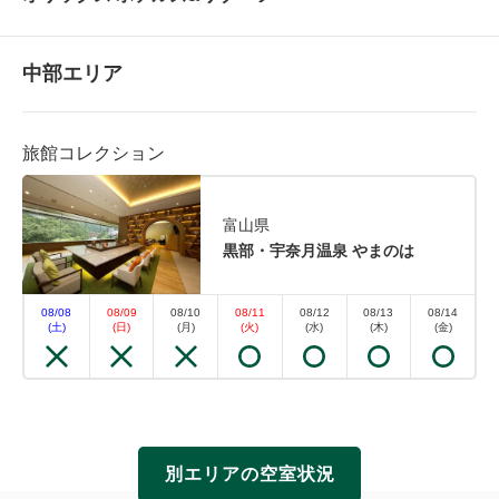
中部エリア
旅館コレクション
富山県
黒部・宇奈月温泉 やまのは
08/08
08/09
08/10
08/11
08/12
08/13
08/14
(土)
(日)
(月)
(火)
(水)
(木)
(金)
別エリアの空室状況