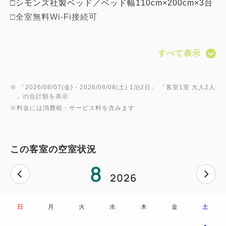
□シモンズ社製ベッド／ベッド幅110cm×200cm×3台
□全室無料Wi-Fi接続可
ラウンジへのアクセス：滞在中有効
すべて表示
軽食やドリンクを楽しめるmeetlounge（ミートラウ
ンジ）
営業時間：15:00～22:00（最終入場21:30）
※ 「
2026/08/07(金)
- 2026/08/08(土)
1泊2日
」 「
客室1室 大人2人
」の合計額を表示
北海道の魚介やチーズを使ったおつまみ16種類、利
※料金には消費税・サービス料を含みます
尻昆布焼酎、とうもろこし茶など、
北海道ならではのドリンク19種類をお楽しみいただ
けます。
この客室の空室状況
8
2026
日
月
火
水
木
金
土