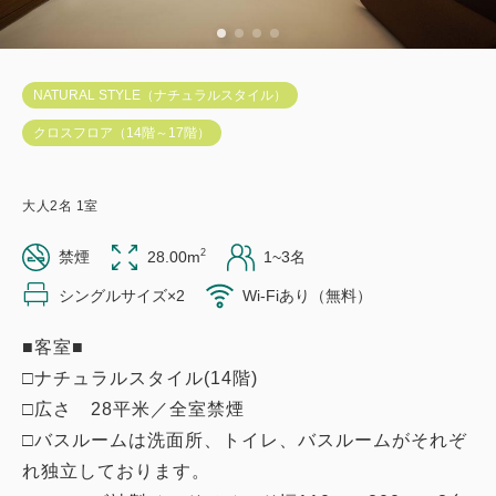
NATURAL STYLE（ナチュラルスタイル）
クロスフロア（14階～17階）
大人
2
名
1
室
2
禁煙
28.00m
1~3名
シングルサイズ×2
Wi-Fiあり（無料）
■客室■
□ナチュラルスタイル(14階)
□広さ 28平米／全室禁煙
□バスルームは洗面所、トイレ、バスルームがそれぞ
れ独立しております。