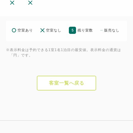
5
空室あり
空室なし
残り室数
販売なし
※表示料金は予約できる1室1名1泊目の最安値。表示料金の通貨は
「円」です。
客室一覧へ戻る