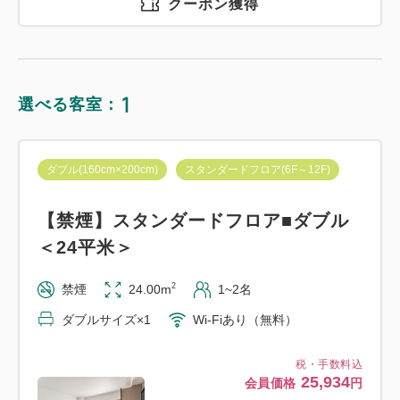
クーポン獲得
1
選べる客室：
ダブル(160cm×200cm)
スタンダードフロア(6F～12F)
【禁煙】スタンダードフロア■ダブル
＜24平米＞
2
禁煙
24.00m
1~2名
ダブルサイズ×1
Wi-Fiあり（無料）
税・手数料込
25,934
会員価格
円