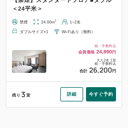
＜24平米＞
2
禁煙
24.00m
1~2名
ダブルサイズ×1
Wi-Fiあり（無料）
税・手数料込
24,890
会員価格
円
大人
2
名
1
室
税・手数料込
26,200
合計
円
3
詳細
今すぐ予約
残り
室