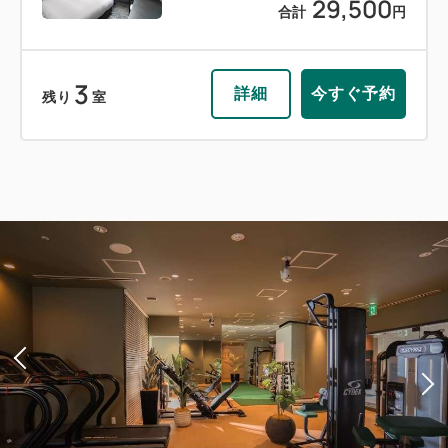
29,500
合計
円
3
詳細
今すぐ予約
残り
室