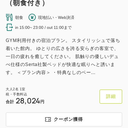
（朝食付き）
朝食
現地払い・Web決済
in 15:00~ 23:00 / out 11:00まで
GYM利用付きの宿泊プラン。 スタイリッシュで落ち
着いた館内。 ゆとりの広さを誇る安らぎの客室で、
一日の疲れを癒してください。 肌触りの優しいデュ
べ仕様のSerta社製ベッドが快適な眠りへと誘いま
す。 ＜プラン内容＞ ・特典なしのベー...
大人
2
名
1
室
税・手数料込
詳細
28,024
合計
円
クーポン獲得