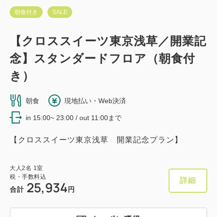
朝食付き
SALE
【クロススイーツ東京浅草／開業記
念】スタンダードフロア（朝食付
き）
朝食
現地払い・Web決済
in 15:00~ 23:00 / out 11:00まで
【クロススイーツ東京浅草 開業記念プラン】
大人
2
名
1
室
税・手数料込
詳細
25,934
合計
円