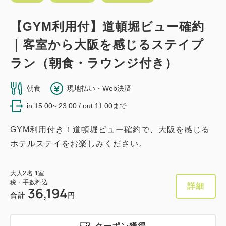
【GYM利用付】道頓堀ビュー確約
｜客室から大阪を感じるステイプ
ラン（朝食・ラウンジ付き）
朝食
現地払い・Web決済
in 15:00~ 23:00 / out 11:00まで
GYM利用付き！道頓堀ビュー確約で、大阪を感じる
ホテルステイをお楽しみください。
大人
2
名
1
室
税・手数料込
詳細
36,194
合計
円