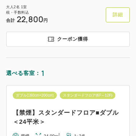
大人
2
名
1
室
税・手数料込
詳細
22,800
合計
円
クーポン獲得
1
選べる客室：
ダブル(160cm×200cm)
スタンダードフロア(6F～12F)
【禁煙】スタンダードフロア■ダブル
＜24平米＞
2
禁煙
24.00m
1~2名