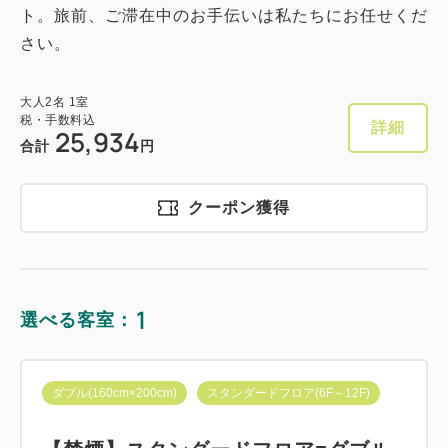
ト。旅前、ご滞在中のお手伝いは私たちにお任せくだ
さい。
大人
2
名
1
室
税・手数料込
詳細
25,934
合計
円
クーポン獲得
1
選べる客室：
ダブル(160cm×200cm)
スタンダードフロア(6F～12F)