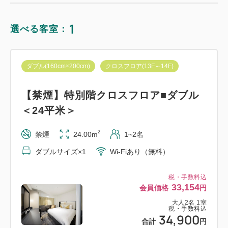
1
選べる客室：
ダブル(160cm×200cm)
クロスフロア(13F～14F)
【禁煙】特別階クロスフロア■ダブル
＜24平米＞
2
禁煙
24.00m
1~2名
ダブルサイズ×1
Wi-Fiあり（無料）
税・手数料込
33,154
会員価格
円
大人
2
名
1
室
税・手数料込
34,900
合計
円