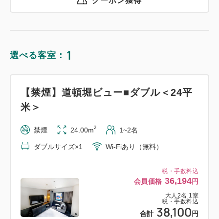
クーポン獲得
1
選べる客室：
【禁煙】道頓堀ビュー■ダブル＜24平
米＞
2
禁煙
24.00m
1~2名
ダブルサイズ×1
Wi-Fiあり（無料）
税・手数料込
36,194
会員価格
円
大人
2
名
1
室
税・手数料込
38,100
合計
円