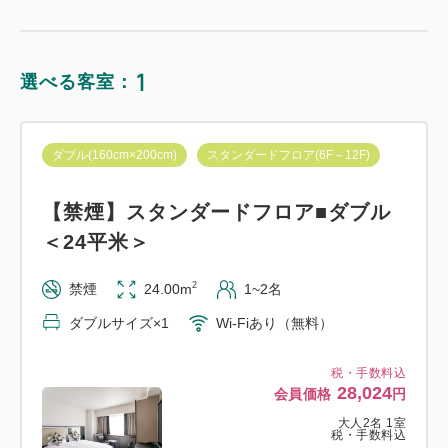
1
選べる客室：
ダブル(160cm×200cm)
スタンダードフロア(6F～12F)
【禁煙】スタンダードフロア■ダブル
＜24平米＞
2
禁煙
24.00m
1~2名
ダブルサイズ×1
Wi-Fiあり（無料）
税・手数料込
28,024
会員価格
円
大人
2
名
1
室
税・手数料込