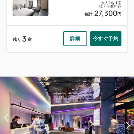
大人
2
名
1
室
税・手数料込
27,300
合計
円
3
詳細
今すぐ予約
残り
室