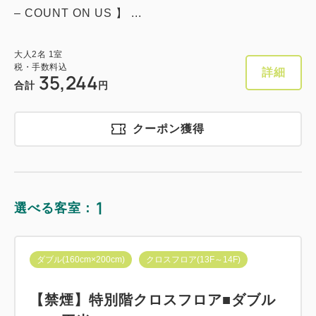
– COUNT ON US 】 ...
大人
2
名
1
室
税・手数料込
詳細
35,244
合計
円
クーポン獲得
1
選べる客室：
ダブル(160cm×200cm)
クロスフロア(13F～14F)
【禁煙】特別階クロスフロア■ダブル