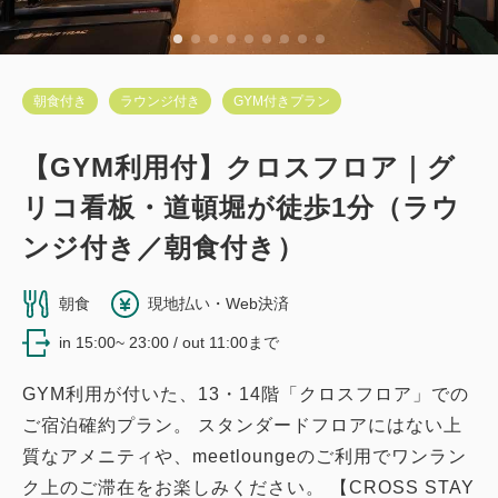
朝食付き
ラウンジ付き
GYM付きプラン
【GYM利用付】クロスフロア｜グ
リコ看板・道頓堀が徒歩1分（ラウ
ンジ付き／朝食付き）
朝食
現地払い・Web決済
in 15:00~ 23:00 / out 11:00まで
GYM利用が付いた、13・14階「クロスフロア」での
ご宿泊確約プラン。 スタンダードフロアにはない上
質なアメニティや、meetloungeのご利用でワンラン
ク上のご滞在をお楽しみください。 【CROSS STAY