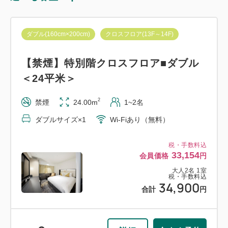
ダブル(160cm×200cm)
クロスフロア(13F～14F)
【禁煙】特別階クロスフロア■ダブル
＜24平米＞
2
禁煙
24.00m
1~2名
ダブルサイズ×1
Wi-Fiあり（無料）
税・手数料込
33,154
会員価格
円
大人
2
名
1
室
税・手数料込
34,900
合計
円