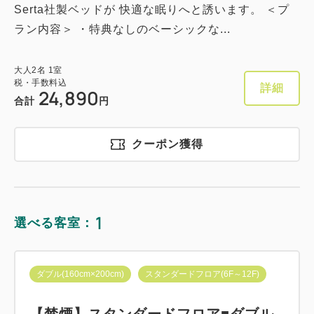
Serta社製ベッドが 快適な眠りへと誘います。 ＜プ
ラン内容＞ ・特典なしのベーシックな...
大人
2
名
1
室
税・手数料込
詳細
24,890
合計
円
クーポン獲得
1
選べる客室：
ダブル(160cm×200cm)
スタンダードフロア(6F～12F)
【禁煙】スタンダードフロア■ダブル