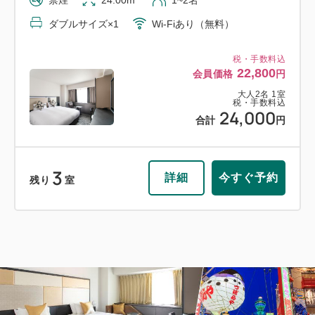
ダブルサイズ×1
Wi-Fiあり（無料）
税・手数料込
22,800
会員価格
円
大人
2
名
1
室
税・手数料込
24,000
合計
円
3
詳細
今すぐ予約
残り
室