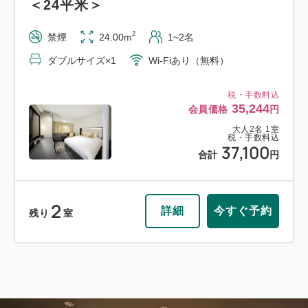
＜24平米＞
2
禁煙
24.00m
1~2名
ダブルサイズ×1
Wi-Fiあり（無料）
税・手数料込
35,244
会員価格
円
大人
2
名
1
室
税・手数料込
37,100
合計
円
2
詳細
今すぐ予約
残り
室