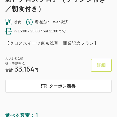
／朝食付き）
朝食
現地払い・Web決済
in 15:00~ 23:00 / out 11:00まで
【クロススイーツ東京浅草 開業記念プラン】
大人
2
名
1
室
税・手数料込
詳細
33,154
合計
円
クーポン獲得
1
選べる客室：