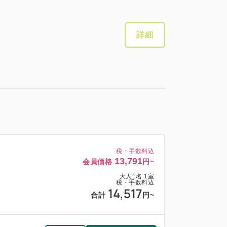
詳細
税・手数料込
13,791
会員価格
円~
大人
1
名
1
室
税・手数料込
14,517
合計
円~