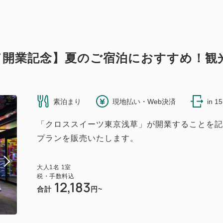
／開業記念】夏のご宿泊におすすめ！観
素泊まり
現地払い・Web決済
in 1
クセシブル ツイン
「クロススイーツ東京浅草」が開業することを記
バリアーフリー設計の客室です
1~2名
シングルサイズ×2
プランを販売いたします。
（無料）
大人
1
名
1
室
税・手数料込
12,183
合計
円~