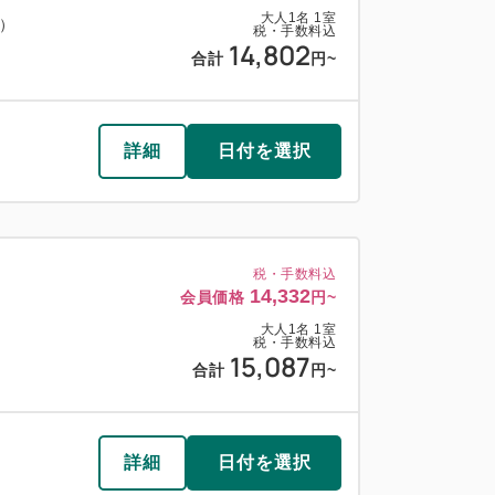
大人
1
名
1
室
料）
税・手数料込
14,802
合計
円~
詳細
日付を選択
税・手数料込
14,332
会員価格
円~
大人
1
名
1
室
税・手数料込
15,087
合計
円~
詳細
日付を選択