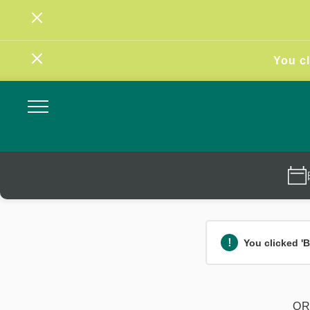
You cl
You clicked 'B
O