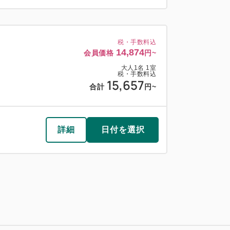
税・手数料込
14,874
会員価格
円~
大人
1
名
1
室
税・手数料込
15,657
合計
円~
詳細
日付を選択
税・手数料込
14,874
会員価格
円~
大人
1
名
1
室
料）
税・手数料込
15,657