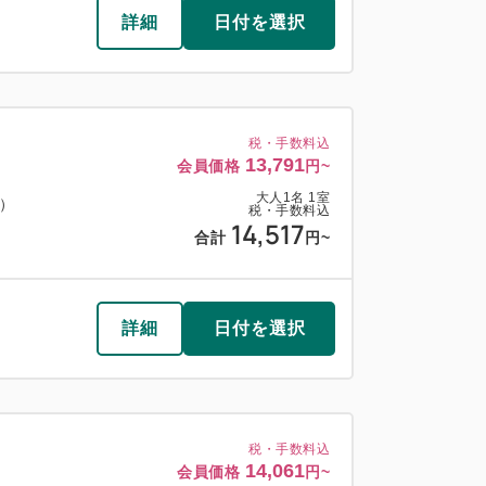
詳細
日付を選択
税・手数料込
13,791
会員価格
円~
大人
1
名
1
室
料）
税・手数料込
14,517
合計
円~
詳細
日付を選択
税・手数料込
14,061
会員価格
円~