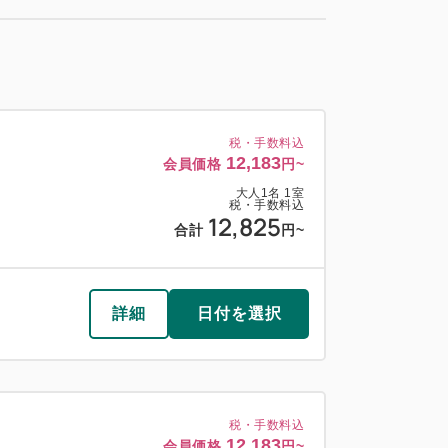
税・手数料込
16,498
会員価格
円~
大人
1
名
1
室
税・手数料込
17,367
合計
円~
税・手数料込
12,183
会員価格
円~
大人
1
名
1
室
税・手数料込
12,825
詳細
日付を選択
合計
円~
詳細
日付を選択
税・手数料込
16,498
会員価格
円~
大人
1
名
1
室
料）
税・手数料込
17,367
合計
円~
税・手数料込
12,183
会員価格
円~