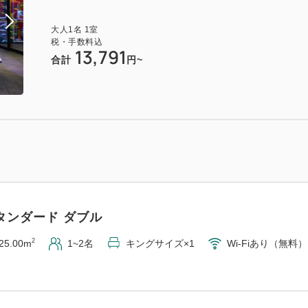
大人
1
名
1
室
税・手数料込
13,791
合計
円~
タンダード ダブル
2
25.00m
1~2名
キングサイズ×1
Wi-Fiあり（無料）