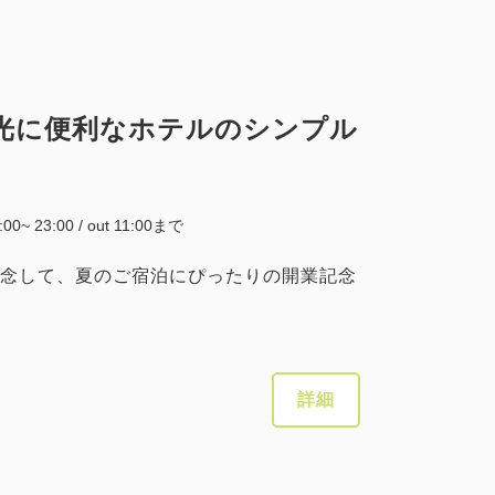
合計
円~
詳細
日付を選択
光に便利なホテルのシンプル
5:00~ 23:00 / out 11:00まで
税・手数料込
14,874
会員価格
円~
念して、夏のご宿泊にぴったりの開業記念
大人
1
名
1
室
税・手数料込
15,657
合計
円~
詳細
詳細
日付を選択