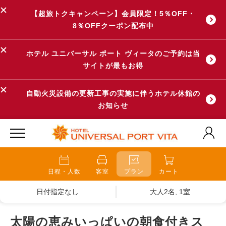
【超旅トクキャンペーン】会員限定！5％OFF・
8％OFFクーポン配布中
ホテル ユニバーサル ポート ヴィータのご予約は当
サイトが最もお得
自動火災設備の更新工事の実施に伴うホテル休館の
お知らせ
日程・人数
客室
プラン
カート
日付指定なし
大人2名, 1室
太陽の恵みいっぱいの朝食付きス