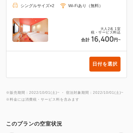
シングルサイズ×2
Wi-Fiあり（無料）
大人
2
名
1
室
税・サービス料込
16,400
合計
円
~
日付を選択
※販売期間：2022/10/01(土)~ ・ 宿泊対象期間：2022/10/01(土)~
※料金には消費税・サービス料を含みます
このプランの空室状況