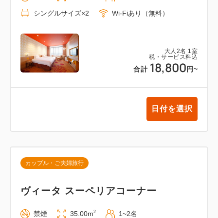
シングルサイズ×2
Wi-Fiあり（無料）
大人
2
名
1
室
税・サービス料込
18,800
合計
円
~
日付を選択
カップル・ご夫婦旅行
ヴィータ スーペリアコーナー
2
禁煙
35.00m
1~2名