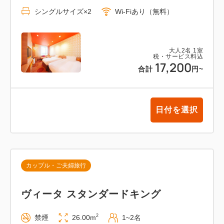
シングルサイズ×2
Wi-Fiあり（無料）
大人
2
名
1
室
税・サービス料込
17,200
合計
円
~
日付を選択
カップル・ご夫婦旅行
ヴィータ スタンダードキング
2
禁煙
26.00m
1~2名