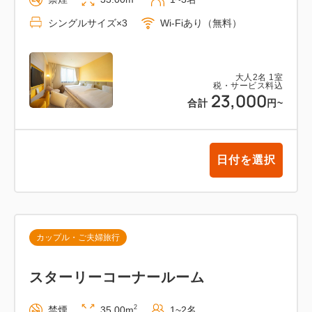
シングルサイズ×3
Wi-Fiあり（無料）
大人
2
名
1
室
税・サービス料込
23,000
合計
円
~
日付を選択
カップル・ご夫婦旅行
スターリーコーナールーム
2
禁煙
35.00m
1~2名