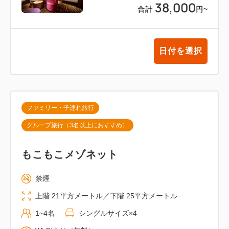
38,000
合計
円
~
※1滞在につきお一人さま1個
※お部屋は全室禁煙となります。
日付を選択
※現地支払いの場合は、チェックイン時に宿泊代金の
ご精算をお願いしております。
※3名以上でご利用の場合は、ソファーベッドまたは
スタッキングベッドのご用意となります。
ファミリー・子連れ旅行
※有料人数1名につき添寝のお子さまは1名までとな
グループ旅行（3名以上におすすめ）
ります。なおレインボールームでの添い寝は、安全上
の理由により3名までとなります。
もこもこメゾネット
※朝食付きプランの場合は、添い寝(未就学)のお子様
は無料でご朝食をお召し上がりいただけます。
禁煙
上階 21平方メートル／下階 25平方メートル
－－－－－－－－－－－－－－－－－－－－－－－－
1~4名
シングルサイズ×4
JR大阪駅から最寄のユニバーサルシティ駅まで直通