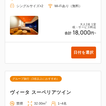
シングルサイズ×2
Wi-Fiあり（無料）
大人
2
名
1
室
税・サービス料込
18,000
合計
円
~
日付を選択
グループ旅行（3名以上におすすめ）
ヴィータ スーペリアツイン
2
禁煙
32.00m
1~4名