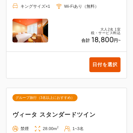
キングサイズ×1
Wi-Fiあり（無料）
大人
2
名
1
室
税・サービス料込
18,800
合計
円
~
日付を選択
グループ旅行（3名以上におすすめ）
ヴィータ スタンダードツイン
2
禁煙
28.00m
1~3名