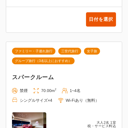
ア」にて朝食ビュッフェでのご用意となります。
日付を選択
【営業時間】6:30～10:00（最終入店9:30）
※営業時間、メニュー内容は変更する場合がございま
す。予めご了承ください。
ファミリー・子連れ旅行
三世代旅行
女子旅
※アレルギー対応は致しかねますので予めご了承いた
グループ旅行（3名以上におすすめ）
だきますようお願いします。
※ご宿泊のホテルにかかわらず、ホテルユニバーサル
スパークルーム
ポート/ホテルユニバーサルポートヴィータどちらの
レストランでもご利用いただけます。
2
禁煙
70.00m
1~4名
シングルサイズ×4
Wi-Fiあり（無料）
■ホテル公式WEBサイト予約特典
ご宿泊のお客様に（添い寝を除く）ユニバーサル・ス
タジオ・ジャパンとホテルがコラボしたオリジナルグ
大人
2
名
1
室
税・サービス料込
ッズをプレゼント！