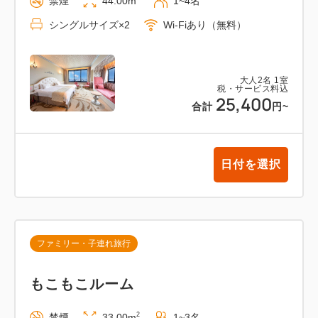
禁煙
44.00m
1~4名
シングルサイズ×2
Wi-Fiあり（無料）
大人
2
名
1
室
税・サービス料込
25,400
合計
円
~
日付を選択
ファミリー・子連れ旅行
もこもこルーム
2
禁煙
33.00m
1~3名