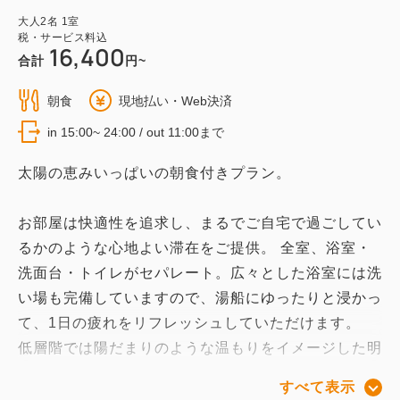
大人
2
名
1
室
税・サービス料込
16,400
合計
円~
朝食
現地払い・Web決済
in 15:00~ 24:00 / out 11:00まで
太陽の恵みいっぱいの朝食付きプラン。
お部屋は快適性を追求し、まるでご自宅で過ごしてい
るかのような心地よい滞在をご提供。 全室、浴室・
洗面台・トイレがセパレート。広々とした浴室には洗
い場も完備していますので、湯船にゆったりと浸かっ
て、1日の疲れをリフレッシュしていただけます。
低層階では陽だまりのような温もりをイメージした明
るく楽しいお部屋を、高層階では屈折するプリズムの
すべて表示
光をイメージしたシックな雰囲気のお部屋をご用意し