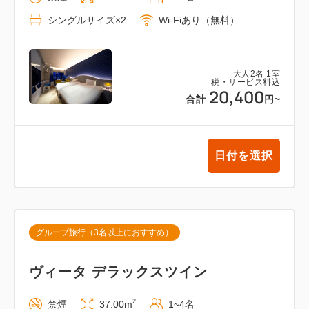
シングルサイズ×2
Wi-Fiあり（無料）
大人
2
名
1
室
税・サービス料込
20,400
合計
円
~
日付を選択
グループ旅行（3名以上におすすめ）
ヴィータ デラックスツイン
2
禁煙
37.00m
1~4名