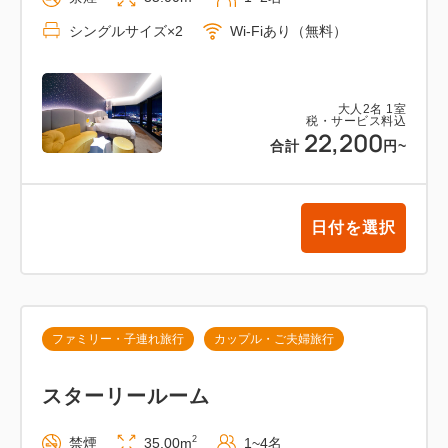
シングルサイズ×2
Wi-Fiあり（無料）
大人
2
名
1
室
税・サービス料込
22,200
合計
円
~
日付を選択
ファミリー・子連れ旅行
カップル・ご夫婦旅行
スターリールーム
2
禁煙
35.00m
1~4名