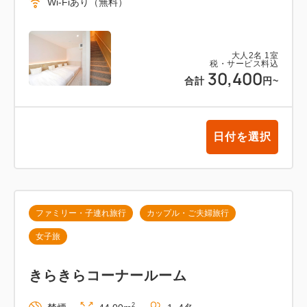
Wi-Fiあり（無料）
電車で12分
ユニバーサル・スタジオ・ジャパン（USJ）へ歩いて
スグ
大人
2
名
1
室
税・サービス料込
30,400
合計
円
~
大阪府条例により、1名様1泊あたり最大500円の宿泊
税を別途頂戴いたします。
日付を選択
ファミリー・子連れ旅行
カップル・ご夫婦旅行
女子旅
きらきらコーナールーム
2