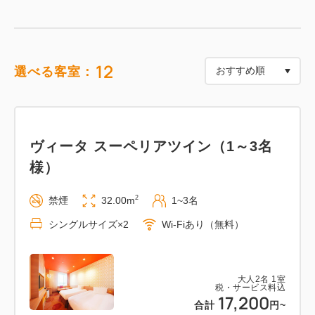
て、皆さまのお越しをお待ちしております。
また、小さなお子様連れでも安心のもこもこルームや
12
選べる客室：
もこもこメゾネットルーム、女性憧れのテイストが詰
まったきらきらコーナールーム、2段ベッドが楽しい
グループにもおすすめのレインボールーム、カップル
はもちろんお子様も喜ぶロマンティックなスターリー
ヴィータ スーペリアツイン（1～3名
ルーム、そして2方向の壁一面に窓があるパークサイ
様）
ドのパノラマビューが楽しめるスパークルームなど、
特別なステイを叶える様々なコンセプトルームもあ
2
禁煙
32.00m
1~3名
り、シーンに合わせたご利用にも最適です。
シングルサイズ×2
Wi-Fiあり（無料）
－－－ プラン詳細 －－－－－－－－－－－－－－
大人
2
名
1
室
税・サービス料込
■朝食付き
17,200
合計
円
~
朝食は3階ヴィータダイニング「ソリス グラーティ