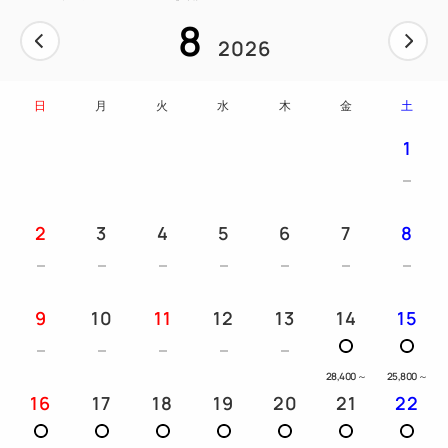
8
問い合わせください。
2026
~レストラン『あがらんしょ』~
日
月
火
水
木
金
土
高い天井の梁を活かしてつくられた開放感あふれるビ
ュッフェ会場。
1
会津漆器や会津木綿をインテリアモチーフとして取り
入れており、
随所から会津の伝統美を感じていただけます。
2
3
4
5
6
7
8
◇夕食ビュッフェ◇『あがらんしょ』
料理スタッフが腕を振るう旬の味覚、出来立てを味わ
9
10
11
12
13
14
15
えるライブビュッフェから
会津の郷土料理、素朴なおばんざいコーナーや地元で
28,400
～
25,800
～
愛される味、
16
17
18
19
20
21
22
ショーケースに並ぶスイーツの数々までメニューは多
彩です。