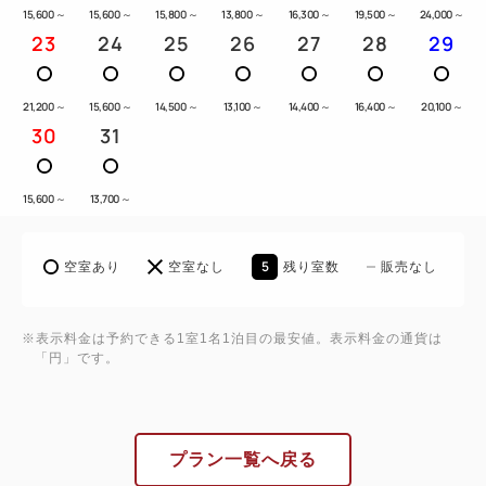
15,600
～
15,600
～
15,800
～
13,800
～
16,300
～
19,500
～
24,000
～
ソフトドリンクバーやコーヒー・紅茶等もご用意して
23
24
25
26
27
28
29
おります。
※お食事時間は1時間30分です。
21,200
～
15,600
～
14,500
～
13,100
～
14,400
～
16,400
～
20,100
～
30
31
◇朝食ビュッフェ◇『あがらんしょ』
和食、洋食メニューどちらもご用意しておりますので
15,600
～
13,700
～
お好きなようにお召し上がりください。
朝に食べるラーメン＜朝ラー＞や朝スイーツもありま
5
空室あり
空室なし
残り室数
販売なし
す♪
淹れたてコーヒーのテイクアウトサービスをロビーラ
ウンジで実施中！
※表示料金は予約できる1室1名1泊目の最安値。表示料金の通貨は
「円」です。
※5名様以上でご利用の場合、お席が分かれる場合が
ございます。
■温泉
プラン一覧へ戻る
眺望豊かな露天風呂「棚雲の湯」「宙の湯」が自慢で