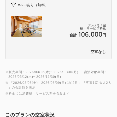
Wi-Fiあり（無料）
＜ホールケーキについて＞
・お部屋にケーキをお届けするご希望のお時間帯を事
大人
2
名
1
室
前にご連絡ください。（お食事会場での提供、お部屋
税・サービス料込
106,000
合計
円
からお食事会場への持込不可）
・ケーキにはメッセージを入れることができます。ご
希望のメッセージがある場合は事前にご連絡くださ
空室なし
い。
・メッセージの変更は「ご宿泊日の2日前まで」とな
ります。変更の場合は当館までお電話でご連絡くださ
※販売期間：2026/03/12(木)~ 2026/11/30(月) ・ 宿泊対象期間：
2026/03/12(木)~ 2026/11/30(月)
い。（10：00～18：00まで）
※ 「
2026/08/08(土)
- 2026/08/09(日)
1泊2日
」 「
客室1室 大人2人
・ご予約時に上記情報のご記入がない場合、当館から
」の合計額を表示
※料金には消費税・サービス料を含みます
ご連絡させていただきます。（事前確認が取れない場
合はチェックイン時に確認）
このプランの空室状況
※別途料金で花束のご用意もできますのでお気軽にお