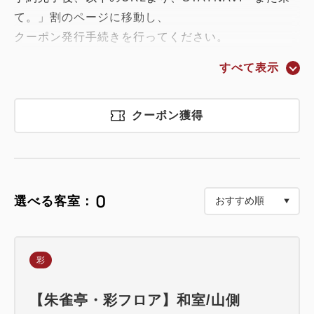
て。」割のページに移動し、
クーポン発行手続きを行ってください。
すべて表示
▼STAYNAVI「また来て。」割のページ
https://matakite.staynavi.direct/campaign/prefectur
e/fukushima/matakite?facility_id=161882
クーポン獲得
※第2期の予約開始は令和8年7月1日（水）10：00～
です。
以前のご予約は【対象外】となりますので、あらか
0
選べる客室：
じめご了承ください。
【宿泊対象期間】令和8年8月20日（木）～9月18日
彩
（金）宿泊分まで
【お支払方法】必ず＜現地決済＞をお選びください。
【朱雀亭・彩フロア】和室/山側