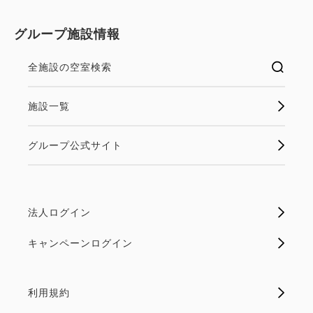
す。ご到着時に直接ホテルへご連絡ください。
グループ施設情報
【お食事について】
全施設の空室検索
※掲載内容は一例です。仕入れ状況等により変更にな
る場合がございます。
施設一覧
※状況により営業時間が変更になる場合がございま
す。
グループ公式サイト
※食物アレルギーのご案内は「食物アレルギーをお持
ちのお客さまへ」のページにてご確認ください。
法人ログイン
キャンペーンログイン
利用規約