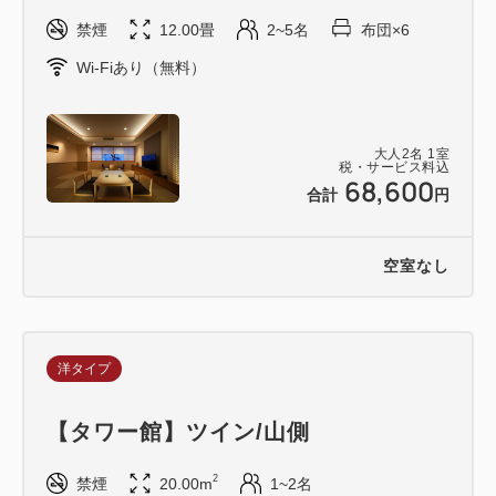
――――――――――――――――――――――――
禁煙
12.00畳
2~5名
布団×6
――――――
Wi-Fiあり（無料）
■御宿東鳳公式HP予約特典■
他サイトの価格よりお得にご宿泊いただけます。
※同日、同プラン名、その他ご宿泊条件が同じ場合に
大人
2
名
1
室
税・サービス料込
限ります。
68,600
合計
円
※表示金額は割引後の料金です。
詳しくはこちら
空室なし
【https://toho.orixhotelsandresorts.com/news/4039
/】
――――――――――――――――――――――――
――――――
洋タイプ
■ご宿泊料金と別途、大人の方には入湯税350円を頂
【タワー館】ツイン/山側
きます。
クレジット決済の方も入湯税は現地でのお支払いとな
2
禁煙
20.00m
1~2名
ります。