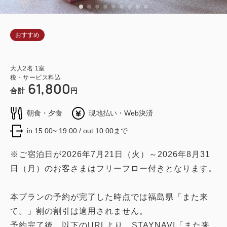
おすすめ
大人
2
名
1
室
税・サービス料込
61,800
合計
円
朝食・夕食
現地払い・Web決済
in 15:00~ 19:00 / out 10:00まで
※ご宿泊日が2026年7月21日（火）～2026年8月31
日（月）のお客さまはフリーフロー付きとなります。
本プランの予約が完了した時点では福島県「また来
て。」割の割引は適用されません。
予約完了後、以下のURLより、STAYNAVI「また来