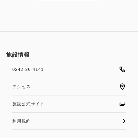
す。
ご宿泊のお客様は24時まで、朝は5時からご利用いた
だけます。
※朝夕男女入れ替えあり
■ご注意ください■
施設情報
タワー館ツインルーム、本館トリプルルームを２部屋
以上でお申込みの場合はフロアが別となります。
0242-26-4141
シングルルームを複数でお申し込みの場合はフロアが
別となる場合があります。
アクセス
【送迎について】
施設公式サイト
会津若松駅からはタクシーをご利用いただくか、バス
停「会津武家屋敷前」までのまちなか周遊バスをご利
利用規約
用ください。
バス停からの送迎は事前予約なしでご利用いただけま