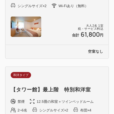
シングルサイズ×2
Wi-Fiあり（無料）
＜ ご家族・ご夫婦・カップル・ご友人など大切な人
との記念日に ＞
大人
2
名
1
室
税・サービス料込
61,800
お誕生日や特別な記念日は御宿東鳳で思い出深いひと
合計
円
ときを♪
記念日にぴったりのホールケーキをお部屋にお届け！
空室なし
ご夕食時にはスパークリングワインもおつけします。
※アルコールが苦手な方は指定のノンアルコールドリ
ンクへ変更可能です。
和洋タイプ
■プラン内容■
【タワー館】最上階 特別和洋室
・ホールケーキ4号サイズ（12cm／2～3名様用）を1
予約につき1つご提供
禁煙
12.5畳の和室＋ツインベッドルーム
・ご夕食時にスパークリングワインを1予約につき1
2~6名
シングルサイズ×2
布団×4
本ご提供