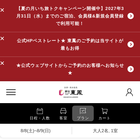
【夏の月いち旅トクキャンペーン開催中】2027年3
月31日（水）までのご宿泊、会員様&新規会員登録
で利用可能！
公式HPベストレート★ 東鳳のご予約は当サイトが
最もお得
★公式ウェブサイトからご予約のお客様へお知らせ
★
日程・人数
客室
プラン
カート
8/8(土)~8/9(日)
大人2名, 1室