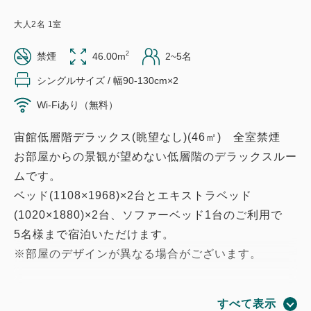
大人
2
名
1
室
2
禁煙
46.00m
2~5名
シングルサイズ / 幅90-130cm×2
Wi-Fiあり（無料）
宙館低層階デラックス(眺望なし)(46㎡) 全室禁煙
お部屋からの景観が望めない低層階のデラックスルー
ムです。
ベッド(1108×1968)×2台とエキストラベッド
(1020×1880)×2台、ソファーベッド1台のご利用で
5名様まで宿泊いただけます。
※部屋のデザインが異なる場合がございます。
【設備】インターネット対応TV(Youtube等視聴可)／
すべて表示