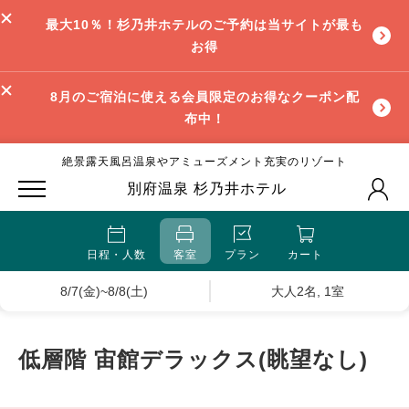
最大10％！杉乃井ホテルのご予約は当サイトが最も
お得
8月のご宿泊に使える会員限定のお得なクーポン配
布中！
絶景露天風呂温泉やアミューズメント充実のリゾート
別府温泉 杉乃井ホテル
日程・人数
客室
プラン
カート
8/7(金)~8/8(土)
大人2名, 1室
低層階 宙館デラックス(眺望なし)