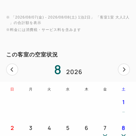
冷蔵庫／セキュリティボックス／加湿空気清浄機／電
気ケトル／ドライヤー／お茶・水
※ 「
2026/08/07(金)
- 2026/08/08(土)
1泊2日
」 「
客室1室 大人2人
」の合計額を表示
※アメニティはフロント近くにあるアメニティバーを
※料金には消費税・サービス料を含みます
ご利用ください。
（くし／カミソリ／ヘアバンド(ヘアゴム)／シャワー
キャップ／コットンセット）
この客室の空室状況
歯ブラシはお部屋にご用意させていただきます。
8
2026
※写真はイメージです。
※複数部屋をご予約いただいた場合、離れたお部屋ま
日
月
火
水
木
金
土
たは別の階でのご案内となる場合がございます。
1
予めご了承の上、ご予約ください。
2
3
4
5
6
7
8