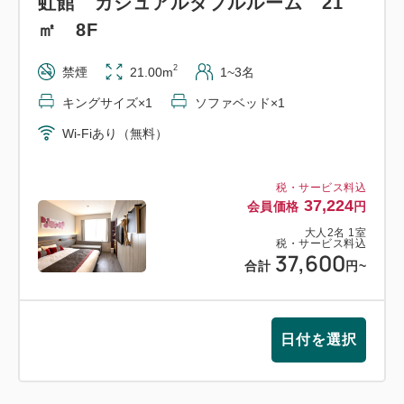
利用。
虹館 カジュアルダブルルーム 21
㎡ 8F
・カジュアルダブルルーム(21平米)8F …1室3名様ま
2
禁煙
21.00m
1~3名
で
ベッド1台(キングサイズ)＋ソファーベッド1台
キングサイズ×1
ソファベッド×1
※3名利用時はキングサイズベッド1台を2名でご利
Wi-Fiあり（無料）
用。
税・サービス料込
※部屋タイプが異なる客室で複数部屋をご予約いただ
37,224
会員価格
円
いた際に、
大人
2
名
1
室
税・サービス料込
同じ階でご用意が出来かねる場合がございます。予め
37,600
合計
円
~
ご了承の上、ご予約ください。
●お食事
日付を選択
ワールドダイニング シーダパレスにて、夕食・朝食
ともにビュッフェ