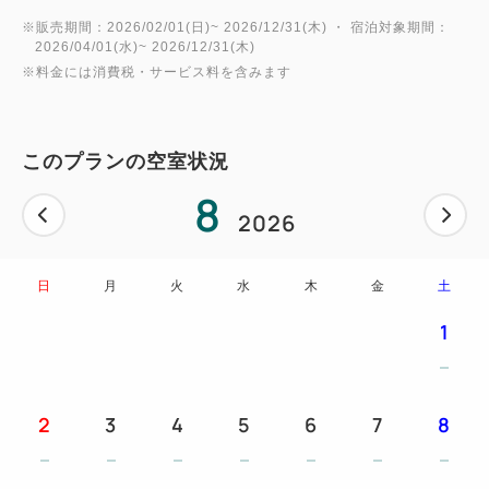
夕食時フリードリンク(20歳未満の方への酒類の提供
※販売期間：2026/02/01(日)~ 2026/12/31(木) ・ 宿泊対象期間：
はできません。)
2026/04/01(水)~ 2026/12/31(木)
※ビュッフェご利用時間の目安：90分間
※料金には消費税・サービス料を含みます
※仕入れの都合により、料理内容が変更になる場合が
ございます。
※食物アレルギーをお持ちのお客さま用メニューの作
このプランの空室状況
成、 およびアレルゲンの表記は控えさせていただい
8
ております。
2026
●ご宿泊のお客様は…
日
月
火
水
木
金
土
「棚湯」「アクアガーデン」は宿泊料金に利用料が含
1
まれておりますので、ご滞在中は追加料金なしでご利
用いただけます。
※「宙湯(そらゆ)」はご利用いただけません。
2
3
4
5
6
7
8
●お支払い