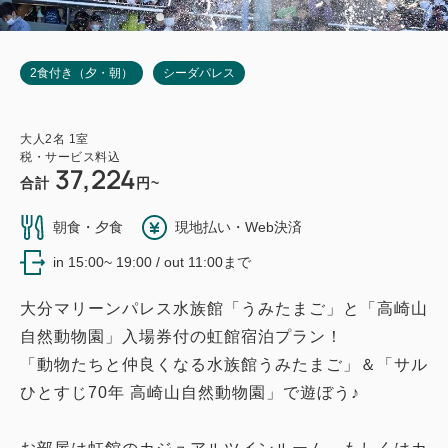
2食付き（夕・朝）
シーダパレス
大人
2
名
1
室
税・サービス料込
37,224
合計
円~
朝食・夕食
現地払い・Web決済
in 15:00~ 19:00 / out 11:00まで
大分マリーンパレス水族館「うみたまご」と「高崎山
自然動物園」入場券付の虹館宿泊プラン！
「動物たちと仲良くなる水族館うみたまご」＆「サル
ひとすじ70年 高崎山自然動物園」で遊ぼう♪