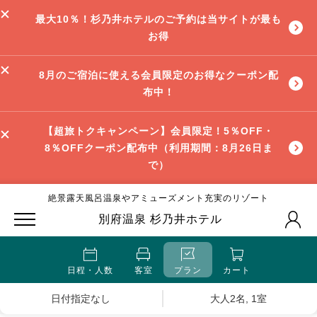
最大10％！杉乃井ホテルのご予約は当サイトが最も
お得
8月のご宿泊に使える会員限定のお得なクーポン配
布中！
【超旅トクキャンペーン】会員限定！5％OFF・
8％OFFクーポン配布中（利用期間：8月26日ま
で）
絶景露天風呂温泉やアミューズメント充実のリゾート
別府温泉 杉乃井ホテル
日程・人数
客室
プラン
カート
日付指定なし
大人2名, 1室