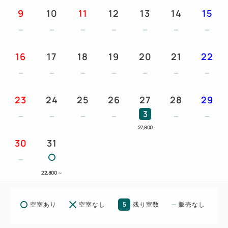
現地払い又はオンラインカード決済
9
10
11
12
13
14
15
※大人の方は、別途入湯税250円／泊がかかります。
※お一人様あたりのご料金が税別50,001円以上の場
合は入湯税500円／泊
16
17
18
19
20
21
22
23
24
25
26
27
28
29
3
27,800
30
31
22,800
～
5
空室あり
空室なし
残り室数
販売なし