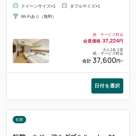
※チケットの払い戻し・返金はいたしかねます。
クイーンサイズ×1
ダブルサイズ×1
※高崎山のおさるさんは野生のため、出現しない場
Wi-Fiあり（無料）
合があります。
その場合も払い戻しはいたしかねます。
※当日、台風・災害等により休業となった場合は、
税・サービス料込
37,224
会員価格
円
チケットなしのプランへ変更させていただきま
大人
2
名
1
室
す。
税・サービス料込
37,600
合計
円
~
●お部屋タイプ
虹館客室 禁煙
◎バスなし(シャワーブースあり)、トイレ付き◎
日付を選択
・カジュアルツインルーム(21平米)4～7F …1室3名
様まで
ベッド2台(クイーンサイズ、ダブルサイズ)
虹館
※3名利用時はクイーンサイズベッド1台を2名でご