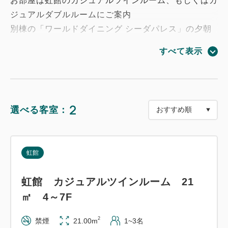
お部屋は虹館のカジュアルツインルーム、もしくはカ
ジュアルダブルルームにご案内
別棟の「ワールドダイニング シーダパレス」の夕朝
食ビュッフェに、大展望露天風呂「棚湯」も楽しめま
すべて表示
す。
●大分マリーンパレス水族館「うみたまご」／「高崎
山自然動物園」
2
選べる客室：
ゴールデンウィーク・お盆期間は営業時間を変更する
場合があります。
休館日・休園日については、各公式ウェブサイトをご
虹館
確認ください。
※チケットはチェックイン時にホテルにてお渡しい
虹館 カジュアルツインルーム 21
たします。
㎡ 4～7F
※有効期間はチェックイン日〜チェックアウト日ま
でです。
2
禁煙
21.00m
1~3名