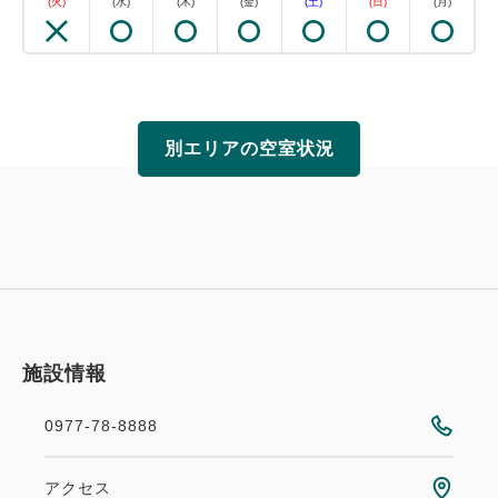
(火)
(水)
(木)
(金)
(土)
(日)
(月)
別エリアの空室状況
施設情報
0977-78-8888
おすすめ
2食付き（夕・朝）
和ダイニング星 HOSHI
アクセス