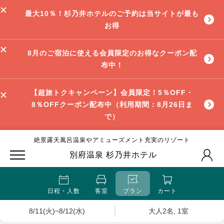
最大10％！杉乃井ホテルのご予約は当サイトが最も
お得
8月のご宿泊に使える会員限定のお得なクーポン配
布中！
【超旅トクキャンペーン】会員限定！5％OFF・
8％OFFクーポン配布中（利用期間：8月26日ま
で）
絶景露天風呂温泉やアミューズメント充実のリゾート
別府温泉 杉乃井ホテル
日程・人数
客室
プラン
カート
8/11(火)~8/12(水)
大人2名, 1室