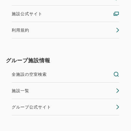
【1泊2食 星ビュッフェプラン】星
館宿泊 2026/4/1～
施設公式サイト
朝食・夕食
現地払い・Web決済
利用規約
in 15:00~ 19:00 / out 11:00まで
公式サイトからの予約が最もお得！他ホテル予約サイ
グループ施設情報
トで販売中の同一条件のプランから最安値でご案内
♪(※キャンペーンプランを除く)
全施設の空室検索
空室なし
詳細
施設一覧
グループ公式サイト
クーポン獲得