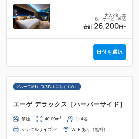
でとなります。
大人
2
名
1
室
－－－ －－－ －－－
税・サービス料込
26,200
合計
円
~
JR大阪駅から最寄のユニバーサルシティ駅まで直通
電車で12分
ユニバーサル・スタジオ・ジャパン (USJ)へ歩いてス
日付を選択
グ
大阪府条例により、1名様1泊あたり最大500円の宿泊
税を別途頂戴いたします。
グループ旅行（3名以上におすすめ）
エーゲ デラックス［ハーバーサイド］
2
禁煙
40.00m
1~4名
シングルサイズ×2
Wi-Fiあり（無料）