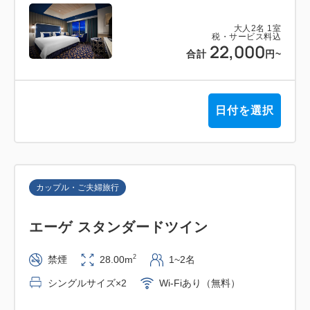
大人
2
名
1
室
税・サービス料込
22,000
合計
円
~
日付を選択
カップル・ご夫婦旅行
エーゲ スタンダードツイン
2
禁煙
28.00m
1~2名
シングルサイズ×2
Wi-Fiあり（無料）