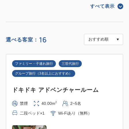
－＜ プラン詳細 ＞－－－
すべて表示
宿泊日の夕食付。※朝食はついておりません。
■夕食（6/4～9/9 サマーフェア開催中！）
2階「ポートダイニング リコリコ」にてディナービュ
16
選べる客室：
ッフェをご用意しております。
【営業時間】17:30～21:30（最終入店21:00）
ファミリー・子連れ旅行
三世代旅行
グループ旅行（3名以上におすすめ）
※ディナービュッフェは120分制です。入店時間によ
っては120分間ご利用いただけない場合がございま
ドキドキ アドベンチャールーム
す。
※ご夕食は席のご予約も可能です。ご希望される場合
2
禁煙
40.00m
2~5名
は事前にお申し付けください。
二段ベッド×1
Wi-Fiあり（無料）
※4歳以上の添い寝のお子さまは、別途夕食代金
(1,800円)が必要です。当日レストランでお支払いく