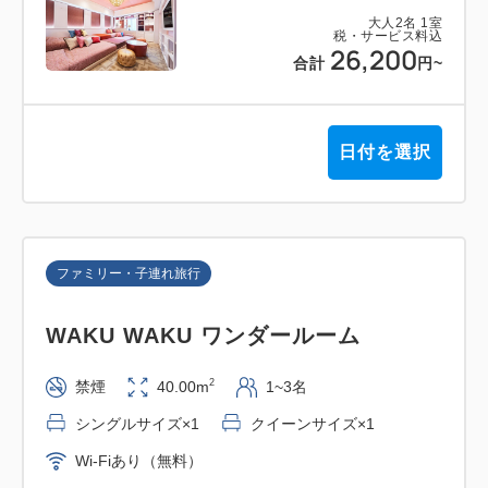
ドックパン／トルティーヤ／ソーセージ／チョリソー
大人
2
名
1
室
／チリコンカン／フライドオニオン／ベーコン／ピク
税・サービス料込
26,200
合計
円
~
ルス／チーズ
〇サラダ
日付を選択
フリルレタス／レッドキャベツ／赤水菜／ミニトマト
／スイスチャード／からし菜／マカロニサラダ／ソテ
ーオニオンドレッシング／香りゆずドレッシング／胡
麻ドレッシング
ファミリー・子連れ旅行
〇ご飯・カレー・スープ
WAKU WAKU ワンダールーム
ごはん【国産】／赤だし／肉すい／カレー／麻婆豆腐
2
禁煙
40.00m
1~3名
〇キッズメニュー
シングルサイズ×1
クイーンサイズ×1
エビフライ／焼きうどん／ポテト／ミニオムライス／
Wi-Fiあり（無料）
キッズサラダ／ポテト