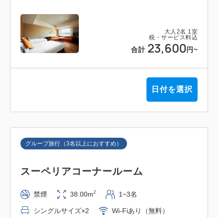
大人
2
名
1
室
税・サービス料込
23,600
合計
円
~
日付を選択
グループ旅行（3名以上におすすめ）
スーペリアコーナールーム
2
禁煙
38.00m
1~3名
シングルサイズ×2
Wi-Fiあり（無料）