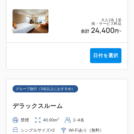
大人
2
名
1
室
税・サービス料込
24,400
合計
円
~
日付を選択
グループ旅行（3名以上におすすめ）
デラックスルーム
2
禁煙
40.00m
1~4名
シングルサイズ×2
Wi-Fiあり（無料）