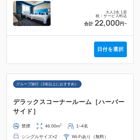
大人
2
名
1
室
税・サービス料込
22,000
合計
円
~
日付を選択
グループ旅行（3名以上におすすめ）
デラックスコーナールーム［ハーバー
サイド］
2
禁煙
46.00m
1~4名
シングルサイズ×2
Wi-Fiあり（無料）