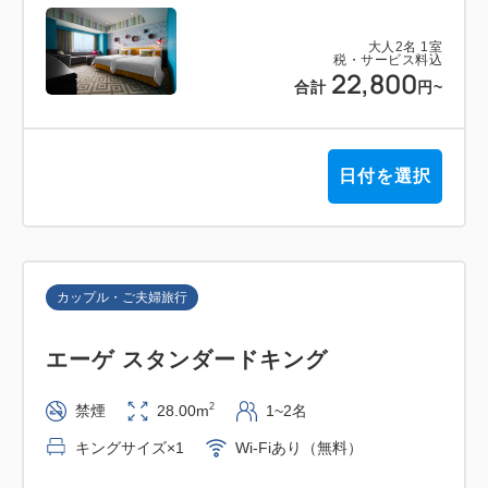
大人
2
名
1
室
税・サービス料込
22,800
合計
円
~
日付を選択
カップル・ご夫婦旅行
エーゲ スタンダードキング
2
禁煙
28.00m
1~2名
キングサイズ×1
Wi-Fiあり（無料）