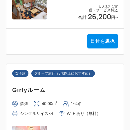
ださい。
大人
2
名
1
室
※アレルギー対応は致しかねますので予めご了承いた
税・サービス料込
26,200
合計
円
~
だきますようお願いします。
〇温製料理
日付を選択
牛ステーキ／ハッシュドビーフ／ポークスペアリブ／
タンドリーチキン／銀ブカのからあげ／ミートラザニ
ア／ミニハンバーグ／小籠包／肉まん／小松菜ナムル
／ちりとり鍋／豚しゃぶ／ホットドッグバー
女子旅
グループ旅行（3名以上におすすめ）
〇冷製料理
Girlyルーム
水ナスと生ハムのサラダ／鶏むね肉のオレンジママレ
ードソース／かつおのタタキ 瀬戸内レモン風味／に
2
禁煙
40.00m
1~4名
ぎり寿司（まぐろ・サーモン・うなぎ・エビ）
シングルサイズ×4
Wi-Fiあり（無料）
〇ホットドックバー