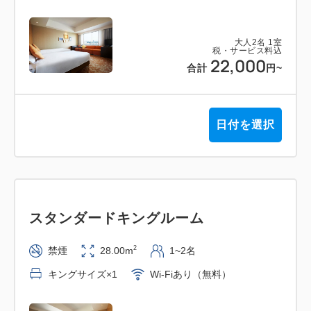
大人
2
名
1
室
税・サービス料込
22,000
合計
円
~
日付を選択
スタンダードキングルーム
2
禁煙
28.00m
1~2名
キングサイズ×1
Wi-Fiあり（無料）