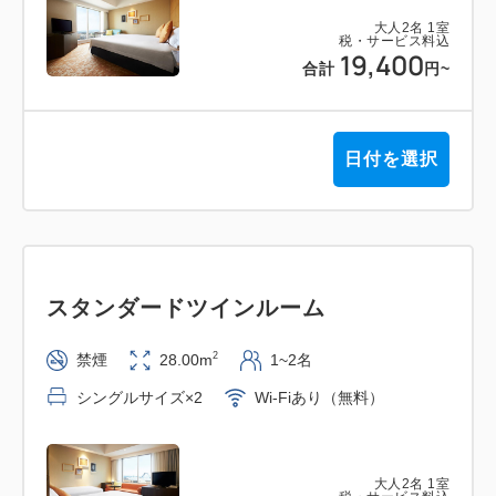
大人
2
名
1
室
税・サービス料込
19,400
合計
円
~
日付を選択
スタンダードツインルーム
2
禁煙
28.00m
1~2名
シングルサイズ×2
Wi-Fiあり（無料）
大人
2
名
1
室