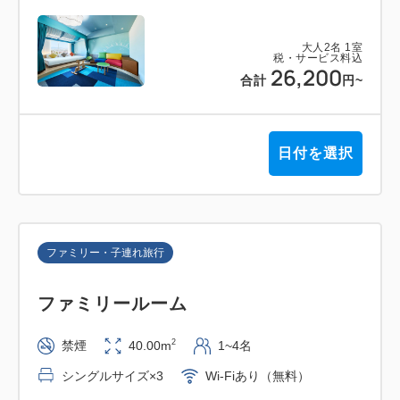
〇パン
大人
2
名
1
室
チョコデニッシュ／ミルクパン
税・サービス料込
26,200
合計
円
~
〇デザート
ソフトクリーム／ショートケーキ／ピスタチオのシュ
日付を選択
ークリーム／レモンタルト／くず抹茶／マンゴープリ
ン／桃のムース／メロンソーダゼリー／お団子バー／
杏仁豆腐
ファミリー・子連れ旅行
〇フルーツ
パイン／りんご／メロン／みかん缶
ファミリールーム
〇ソフトドリンク各種
2
禁煙
40.00m
1~4名
シングルサイズ×3
Wi-Fiあり（無料）