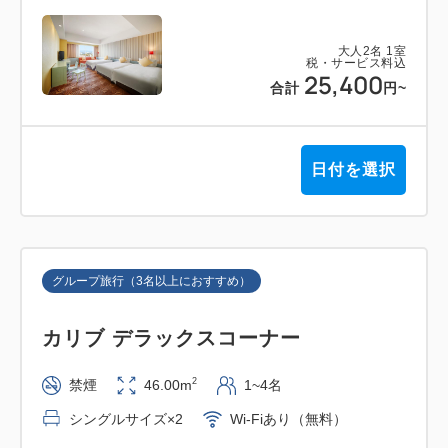
※メニュー内容や営業時間が予告なく変更する場合が
ございます。あらかじめご了承ください。
大人
2
名
1
室
※当日、入店時間に間に合わず、お召し上がり頂けな
税・サービス料込
25,400
合計
円
~
い場合でも、代金の返金はございません。
■ホテル公式WEBサイト予約特典
日付を選択
ご宿泊のお客様に（添い寝を除く）ユニバーサル・ス
タジオ・ジャパンとホテルがコラボしたオリジナルグ
ッズをプレゼント！
※1滞在につきお一人さま1個
グループ旅行（3名以上におすすめ）
※お部屋は全室禁煙となります。
カリブ デラックスコーナー
※現地支払いの場合は、チェックイン時に宿泊代金の
ご精算をお願いしております。
2
禁煙
46.00m
1~4名
※有料人数1名につき添寝のお子さまは1名までとな
シングルサイズ×2
Wi-Fiあり（無料）
ります。なお、Partyルームでの添寝は安全上2名ま