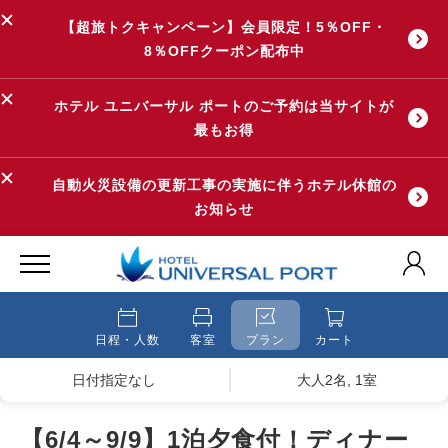
【超旅トクキャンペーン】会員限定！5％OFF・
8％OFFクーポン配布中
ホテル ユニバーサル ポートのご予約は当サイトが
最もお得
自動火災設備の更新工事の実施に伴うホテル休館の
お知らせ
日程・人数
客室
プラン
カート
日付指定なし
大人2名, 1室
【6/4～9/9】1泊夕食付！ディナー