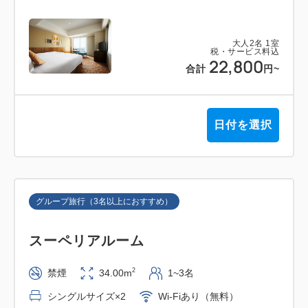
大人
2
名
1
室
税・サービス料込
22,800
合計
円
~
日付を選択
グループ旅行（3名以上におすすめ）
スーペリアルーム
2
禁煙
34.00m
1~3名
シングルサイズ×2
Wi-Fiあり（無料）