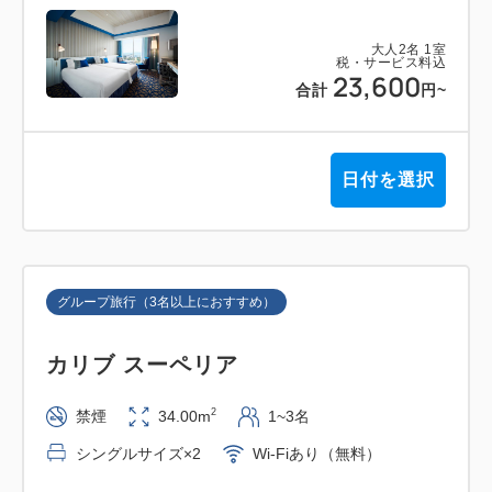
大人
2
名
1
室
税・サービス料込
23,600
合計
円
~
日付を選択
グループ旅行（3名以上におすすめ）
カリブ スーペリア
2
禁煙
34.00m
1~3名
シングルサイズ×2
Wi-Fiあり（無料）