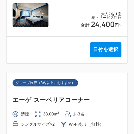
大人
2
名
1
室
税・サービス料込
24,400
合計
円
~
日付を選択
グループ旅行（3名以上におすすめ）
エーゲ スーペリアコーナー
2
禁煙
38.00m
1~3名
シングルサイズ×2
Wi-Fiあり（無料）