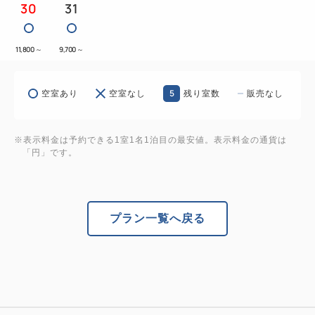
30
31
11,800
～
9,700
～
5
空室あり
空室なし
残り室数
販売なし
※表示料金は予約できる1室1名1泊目の最安値。表示料金の通貨は
「円」です。
プラン一覧へ戻る