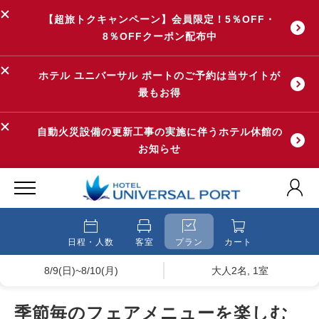
【超旅トクキャンペーン】会員限定！5％OFF・
8％OFFクーポン配布中
ホテル ユニバーサル ポートのご予約は当サイトが
最もお得
自動火災設備の更新工事の実施に伴うホテル休館の
お知らせ
日程・人数
客室
プラン
カート
8/9(日)~8/10(月)
大人2名, 1室
季節毎のフェアメニューを楽しむ