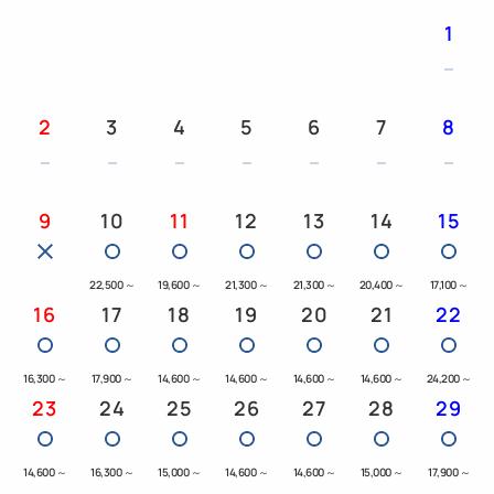
【営業時間】6:30～10:00（最終入店9:30）
1
※夕食・朝食ともにメニュー内容や営業時間が変更す
る場合がございます。
2
3
4
5
6
7
8
※アレルギー対応は致しかねますので予めご了承いた
だきますようお願いします。
9
10
11
12
13
14
15
■ホテル公式WEBサイト予約特典
ご宿泊のお客様に（添い寝を除く）ユニバーサル・ス
22,500
～
19,600
～
21,300
～
21,300
～
20,400
～
17,100
～
タジオ・ジャパンとホテルがコラボしたオリジナルグ
16
17
18
19
20
21
22
ッズをプレゼント！
※1滞在につきお一人さま1個
16,300
～
17,900
～
14,600
～
14,600
～
14,600
～
14,600
～
24,200
～
23
24
25
26
27
28
29
※お部屋は全室禁煙となります。
※現地支払いの場合は、チェックイン時に宿泊代金の
14,600
～
16,300
～
15,000
～
14,600
～
14,600
～
15,000
～
17,900
～
ご精算をお願いしております。