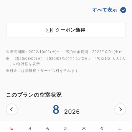
すべて表示
■2食付き
お食事場所はいずれも2階ポートダイニング リコリコ
クーポン獲得
｟夕食｠
【営業時間】17:30～21:30（最終入店21:00）
※販売期間：2022/10/01(土)~ ・ 宿泊対象期間：2022/10/01(土)~
※ 「
2026/08/09(日)
- 2026/08/10(月)
1泊2日
」 「
客室1室 大人2人
※ご夕食の席のご予約を希望される場合は事前にお申
」の合計額を表示
し付けください。
※料金には消費税・サービス料を含みます
※ディナービュッフェは120分制となります。
※入店時間によっては120分のお時間、ご利用いただ
このプランの空室状況
けない場合がございます。
8
※4歳以上の添い寝のお子さまは別途夕食代金が必要
2026
です
｟朝食｠
日
月
火
水
木
金
土