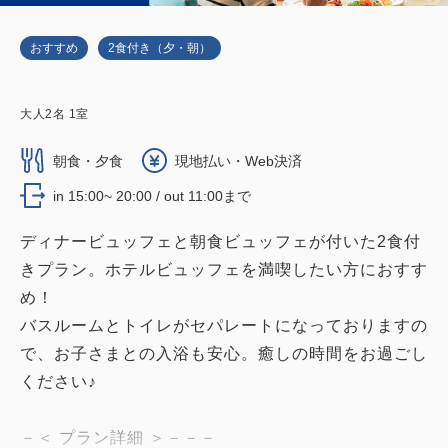
おすすめ
2食付き（夕・朝）
大人
2
名
1
室
朝食・夕食
現地払い・Web決済
in 15:00~ 20:00 / out 11:00まで
ディナービュッフェと朝食ビュッフェが付いた2食付
きプラン。ホテルビュッフェを満喫したい方におすす
め！
バスルームとトイレがセパレートになっておりますの
で、お子さまとの入浴も安心。癒しの時間をお過ごし
ください♪
－＜ プラン詳細 ＞－－－