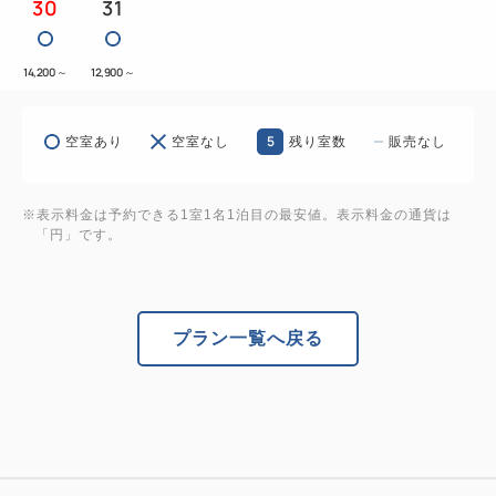
30
31
※有料人数1名につき添寝のお子さまは1名までとな
ります。なお、Partyルームでの添寝は安全上2名ま
14,200
～
12,900
～
でとなります。
※朝食付きプランの場合は、添い寝(未就学)のお子様
5
は無料でご朝食をお召し上がりいただけます。
空室あり
空室なし
残り室数
販売なし
－－－ －－－ －－－
※表示料金は予約できる1室1名1泊目の最安値。表示料金の通貨は
JR大阪駅から最寄のユニバーサルシティ駅まで直通
「円」です。
電車で12分
ユニバーサル・スタジオ・ジャパン (USJ)へ歩いてス
グ
プラン一覧へ戻る
大阪府条例により、1名様1泊あたり最大500円の宿泊
税を別途頂戴いたします。