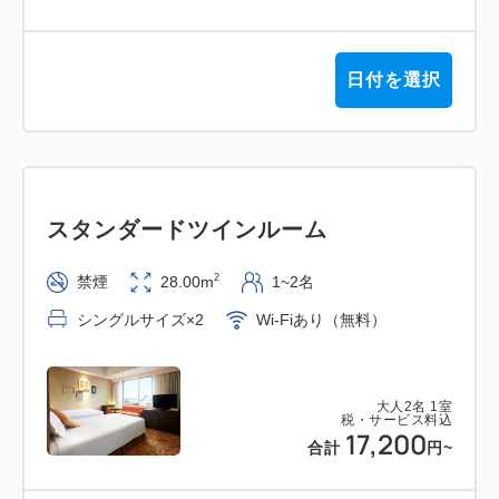
日付を選択
スタンダードツインルーム
2
禁煙
28.00m
1~2名
シングルサイズ×2
Wi-Fiあり（無料）
大人
2
名
1
室
税・サービス料込
17,200
合計
円
~