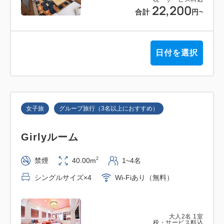
22,200
合計
円
~
※宿泊代金のご精算はチェックイン時にお願いしてお
ります。
※有料人数1名につき添寝のお子さまは1名までとな
日付を選択
ります。
※朝食付きプランの場合は、添い寝(未就学)のお子様
は無料でご朝食をお召し上がりいただけます。
※Partyルームでの添寝は安全上2名までとなりま
女子旅
グループ旅行（3名以上におすすめ）
す。
Girlyルーム
－－－ －－－ －－－
JR大阪駅から最寄のユニバーサルシティ駅まで直通
2
禁煙
40.00m
1~4名
電車で12分
シングルサイズ×4
Wi-Fiあり（無料）
ユニバーサル・スタジオ・ジャパン (USJ)へ歩いてス
グ
大人
2
名
1
室
大阪府条例により、1名様1泊あたり最大500円の宿泊
税・サービス料込