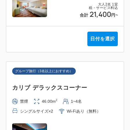
大人
2
名
1
室
税・サービス料込
21,400
合計
円
~
日付を選択
グループ旅行（3名以上におすすめ）
カリブ デラックスコーナー
2
禁煙
46.00m
1~4名
シングルサイズ×2
Wi-Fiあり（無料）