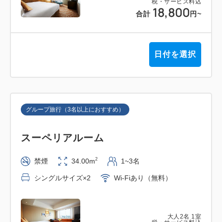
税・サービス料込
18,800
合計
円
~
日付を選択
グループ旅行（3名以上におすすめ）
スーペリアルーム
2
禁煙
34.00m
1~3名
シングルサイズ×2
Wi-Fiあり（無料）
大人
2
名
1
室