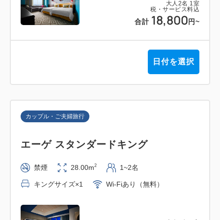
大人
2
名
1
室
税・サービス料込
18,800
合計
円
~
日付を選択
カップル・ご夫婦旅行
エーゲ スタンダードキング
2
禁煙
28.00m
1~2名
キングサイズ×1
Wi-Fiあり（無料）