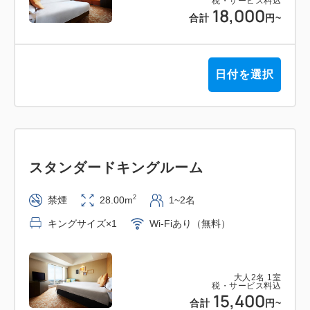
税・サービス料込
18,000
合計
円
~
日付を選択
スタンダードキングルーム
2
禁煙
28.00m
1~2名
キングサイズ×1
Wi-Fiあり（無料）
大人
2
名
1
室
税・サービス料込
15,400
合計
円
~