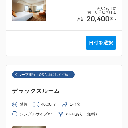
大人
2
名
1
室
税・サービス料込
20,400
合計
円
~
日付を選択
グループ旅行（3名以上におすすめ）
デラックスルーム
2
禁煙
40.00m
1~4名
シングルサイズ×2
Wi-Fiあり（無料）