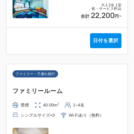
大人
2
名
1
室
税・サービス料込
22,200
合計
円
~
日付を選択
ファミリー・子連れ旅行
ファミリールーム
2
禁煙
40.00m
1~4名
シングルサイズ×3
Wi-Fiあり（無料）