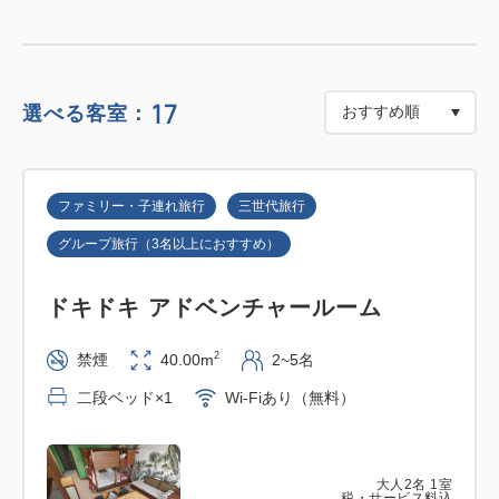
※営業時間、メニュー内容は変更する場合がございま
す。予めご了承ください。
17
選べる客室：
※アレルギー対応は致しかねますので予めご了承いた
だきますようお願いします。
※ご宿泊のホテルにかかわらず、ホテルユニバーサル
ファミリー・子連れ旅行
三世代旅行
ポート/ホテルユニバーサルポートヴィータどちらの
グループ旅行（3名以上におすすめ）
レストランでもご利用いただけます。
ドキドキ アドベンチャールーム
■ホテル公式WEBサイト予約特典
ご宿泊のお客様に（添い寝を除く）ユニバーサル・ス
2
禁煙
40.00m
2~5名
タジオ・ジャパンとホテルがコラボしたオリジナルグ
二段ベッド×1
Wi-Fiあり（無料）
ッズをプレゼント！
※1滞在につきお一人さま1個
大人
2
名
1
室
※お部屋は全室禁煙となります。
税・サービス料込