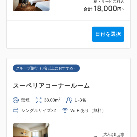
税・サービス料込
18,000
合計
円
~
日付を選択
グループ旅行（3名以上におすすめ）
スーペリアコーナールーム
2
禁煙
38.00m
1~3名
シングルサイズ×2
Wi-Fiあり（無料）
大人
2
名
1
室