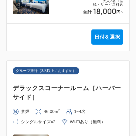
大人
2
名
1
室
税・サービス料込
18,000
合計
円
~
日付を選択
グループ旅行（3名以上におすすめ）
デラックスコーナールーム［ハーバー
サイド］
2
禁煙
46.00m
1~4名
シングルサイズ×2
Wi-Fiあり（無料）