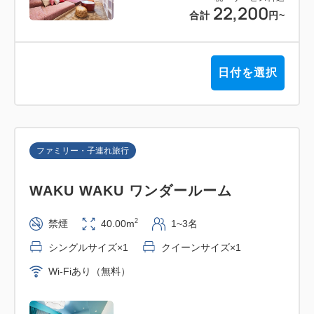
22,200
合計
円
~
日付を選択
ファミリー・子連れ旅行
WAKU WAKU ワンダールーム
2
禁煙
40.00m
1~3名
シングルサイズ×1
クイーンサイズ×1
Wi-Fiあり（無料）