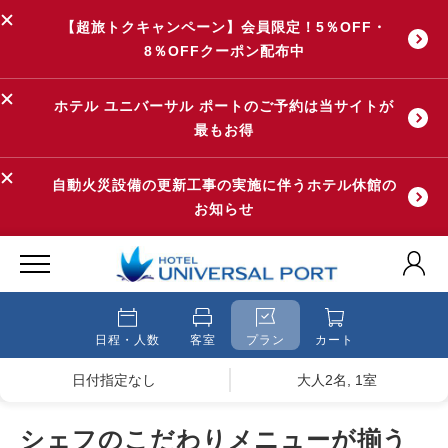
【超旅トクキャンペーン】会員限定！5％OFF・
8％OFFクーポン配布中
ホテル ユニバーサル ポートのご予約は当サイトが
最もお得
自動火災設備の更新工事の実施に伴うホテル休館の
お知らせ
日程・人数
客室
プラン
カート
日付指定なし
大人2名, 1室
シェフのこだわりメニューが揃う