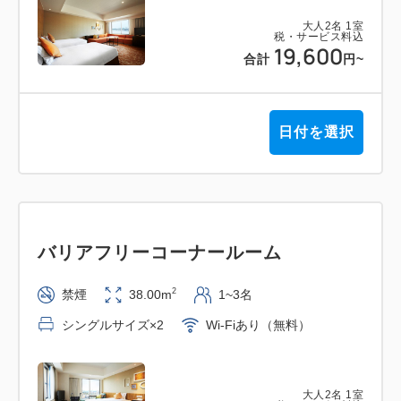
大人
2
名
1
室
税・サービス料込
19,600
合計
円
~
日付を選択
バリアフリーコーナールーム
2
禁煙
38.00m
1~3名
シングルサイズ×2
Wi-Fiあり（無料）
大人
2
名
1
室