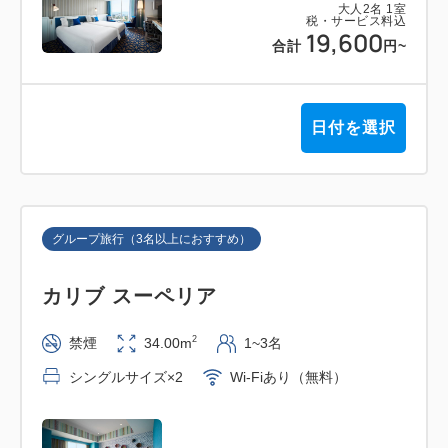
大人
2
名
1
室
税・サービス料込
19,600
合計
円
~
日付を選択
グループ旅行（3名以上におすすめ）
カリブ スーペリア
2
禁煙
34.00m
1~3名
シングルサイズ×2
Wi-Fiあり（無料）