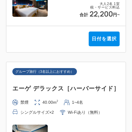
大人
2
名
1
室
税・サービス料込
22,200
合計
円
~
日付を選択
グループ旅行（3名以上におすすめ）
エーゲ デラックス［ハーバーサイド］
2
禁煙
40.00m
1~4名
シングルサイズ×2
Wi-Fiあり（無料）