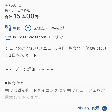
大人
2
名
1
室
税・サービス料込
15,400
合計
円~
朝食
現地払い・Web決済
in 15:00~ 24:00 / out 11:00まで
シェフのこだわりメニューが揃う朝食で、笑顔はじけ
る1日をスタート！
－＜ プラン詳細 ＞－－－
■朝食付き
朝食は2階ポートダイニングにて朝食ビュッフェをご
用意しております。
すべて表示
【営業時間】6：30〜10：00（最終入店9：30）