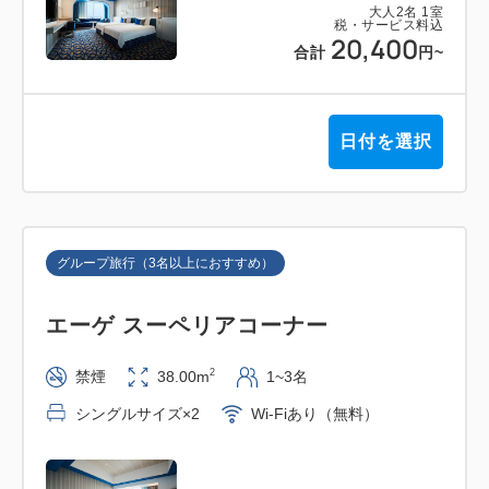
大人
2
名
1
室
税・サービス料込
20,400
合計
円
~
日付を選択
グループ旅行（3名以上におすすめ）
エーゲ スーペリアコーナー
2
禁煙
38.00m
1~3名
シングルサイズ×2
Wi-Fiあり（無料）