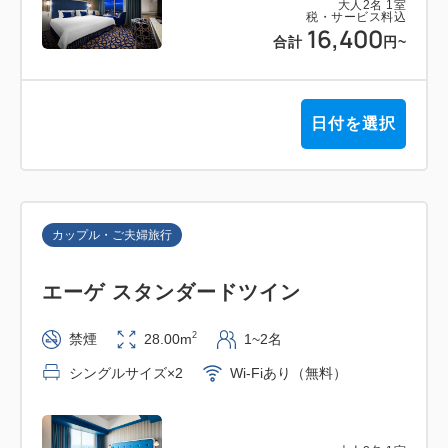
大人
2
名
1
室
税・サービス料込
16,400
合計
円
~
日付を選択
カップル・ご夫婦旅行
エーゲ スタンダードツイン
2
禁煙
28.00m
1~2名
シングルサイズ×2
Wi-Fiあり（無料）