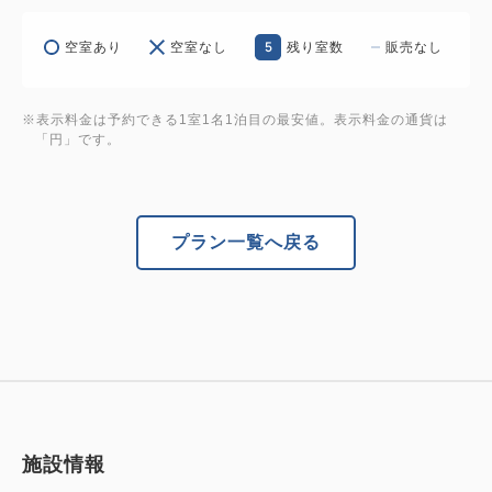
5
空室あり
空室なし
残り室数
販売なし
※表示料金は予約できる1室1名1泊目の最安値。表示料金の通貨は
「円」です。
プラン一覧へ戻る
施設情報