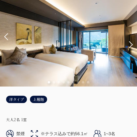
洋タイプ
上層階
大人
2
名
1
室
禁煙
※テラス込みで約56.1㎡
1~3名