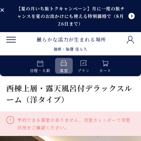
【夏の月いち旅トクキャンペーン】月に一度の旅チ
ャンスを夏のお出かけにも使える特別価格で（8月
26日まで）
麗らかな活力が生まれる場所
箱根・強羅 佳ら久
日程・人数
客室
プラン
カート
西棟上層・露天風呂付デラックスル
ーム（洋タイプ）
予約できる客室がありません、空室カレンダーで空室
状況をご確認ください。