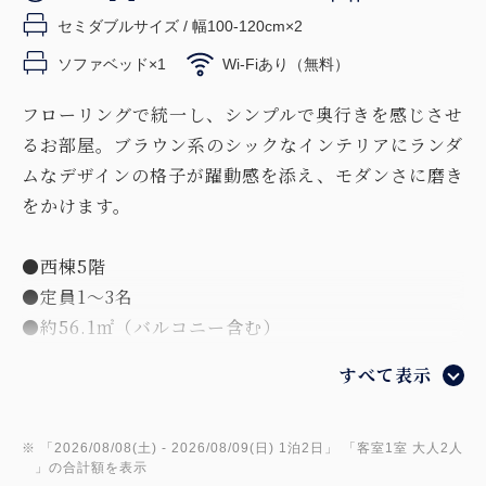
セミダブルサイズ / 幅100-120cm×2
ソファベッド×1
Wi-Fiあり（無料）
フローリングで統一し、シンプルで奥行きを感じさせ
るお部屋。ブラウン系のシックなインテリアにランダ
ムなデザインの格子が躍動感を添え、モダンさに磨き
をかけます。
●西棟5階
●定員1～3名
●約56.1㎡（バルコニー含む）
●サータ社製ベッド×2台
すべて表示
※3名利用はソファベッドをご用意いたします
【客室備品】
※ 「
2026/08/08(土)
- 2026/08/09(日)
1泊2日
」 「
客室1室 大人2人
」の合計額を表示
・49型液晶テレビ 冷蔵庫 ・除加湿空気清浄機