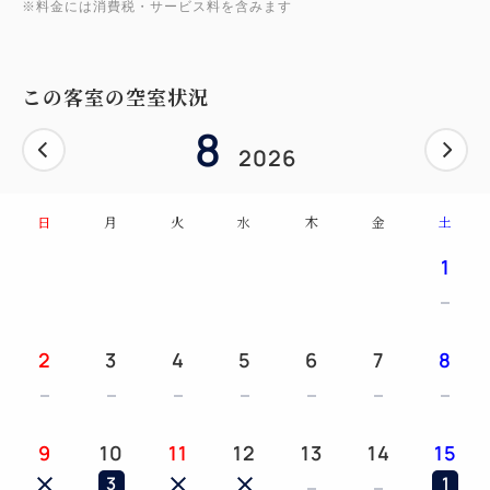
※料金には消費税・サービス料を含みます
・スチーマー ・LOUVREDO/復元ドライヤー ・
コーヒーメーカー
・電子ケトル ・グラスサウンドスピーカー
この客室の空室状況
（Bluetooth対応）
8
・ヘルスメーター ・電気香炉 ・タオルウォーマ
2026
ー
・サコッシュ ・浴衣 ・作務衣 ・ナイトウェ
日
月
火
水
木
金
土
ア ・バスローブ
1
【アメニティ】
・シャンプー ・トリートメント ・ボディソープ
2
3
4
5
6
7
8
・クレンジング ・洗顔料 ・化粧水 ・乳液 ・ボ
ディローション
9
10
11
12
13
14
15
3
1