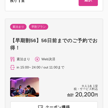
1
残り
室
素泊まり
早割プラン
【早期割56】56日前までのご予約でお
得！
素泊まり
Web決済
in 15:00~ 24:00 / out 11:00まで
大人
1
名
1
室
税・サービス料込
20,200
合計
円
クーポン獲得