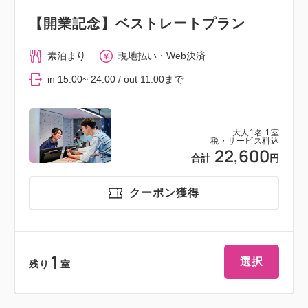
【開業記念】ベストレートプラン
素泊まり
現地払い・Web決済
in 15:00~ 24:00 / out 11:00まで
大人
1
名
1
室
税・サービス料込
22,600
合計
円
クーポン獲得
1
選択
残り
室