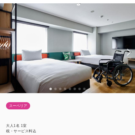
スーペリア
大人
1
名
1
室
税・サービス料込