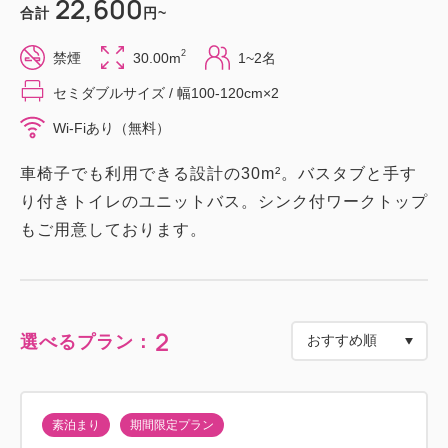
22,600
合計
円~
2
禁煙
30.00m
1~2名
セミダブルサイズ / 幅100-120cm×2
Wi-Fiあり（無料）
車椅子でも利用できる設計の30m²。バスタブと手す
り付きトイレのユニットバス。シンク付ワークトップ
もご用意しております。
2
選べるプラン：
素泊まり
期間限定プラン