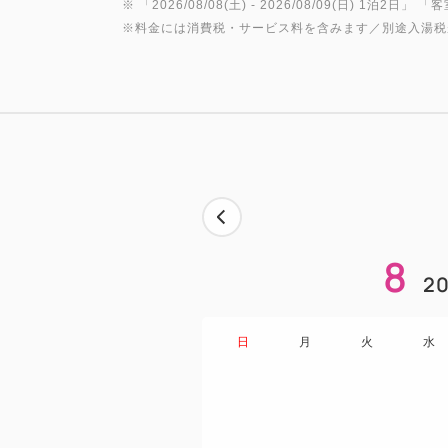
※ 「
2026/08/08(土)
- 2026/08/09(日)
1泊2日
」 「
客
※料金には消費税・サービス料を含みます／別途入湯税
8
20
日
月
火
水