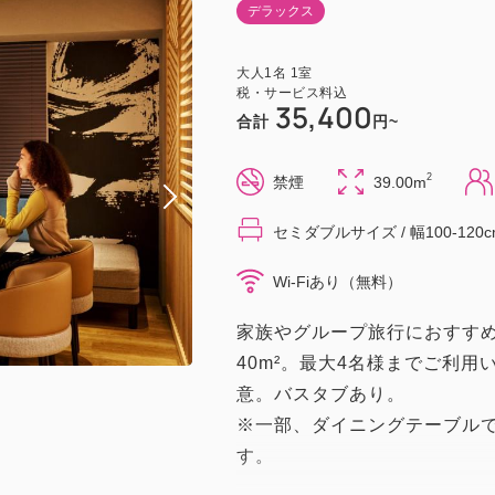
デラックス
大人
1
名
1
室
税・サービス料込
35,400
合計
円~
2
禁煙
39.00m
セミダブルサイズ / 幅100-120c
Wi-Fiあり（無料）
家族やグループ旅行におすすめ
40m²。最大4名様までご利
意。バスタブあり。
※一部、ダイニングテーブル
す。