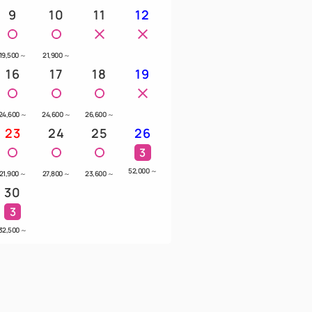
9
10
11
12
19,500
～
21,900
～
16
17
18
19
24,600
～
24,600
～
26,600
～
23
24
25
26
3
52,000
～
21,900
～
27,800
～
23,600
～
30
3
32,500
～