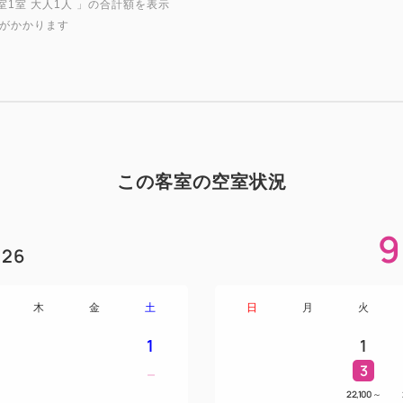
室1室 大人1人
」の合計額を表示
がかかります
この客室の空室状況
9
26
木
金
土
日
月
火
1
1
3
22,100
～