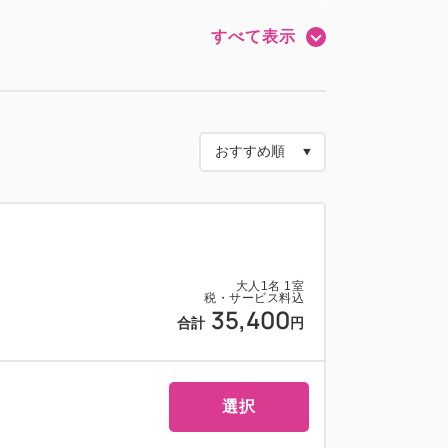
、ソファベッドをご用意いたします。
すべて表示
ではなくローテーブルのお部屋がございま
ベッド3台）
大人
1
名
1
室
税・サービス料込
35,400
合計
円
選択