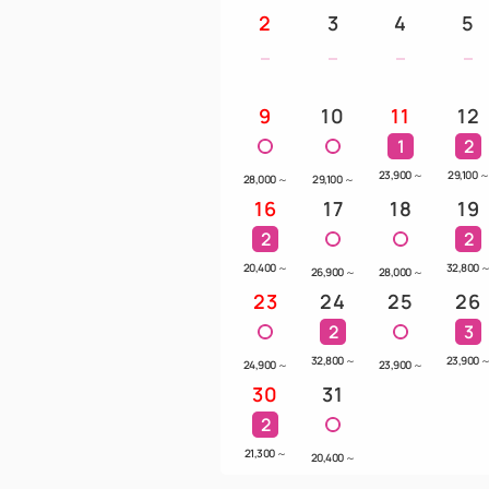
2
3
4
5
9
10
11
12
1
2
23,900
～
29,100
28,000
～
29,100
～
16
17
18
19
2
2
20,400
～
32,800
26,900
～
28,000
～
23
24
25
26
2
3
32,800
～
23,900
24,900
～
23,900
～
30
31
2
21,300
～
20,400
～