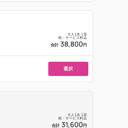
大人
1
名
1
室
税・サービス料込
38,800
合計
円
選択
大人
1
名
1
室
税・サービス料込
31,600
合計
円