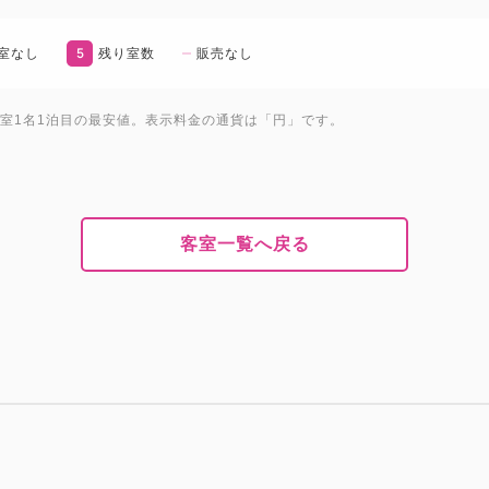
5
室なし
残り室数
販売なし
1室1名1泊目の最安値。表示料金の通貨は「円」です。
客室一覧へ戻る