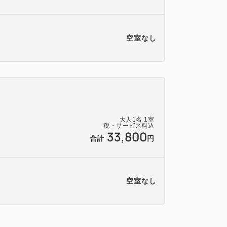
空室なし
大人
1
名
1
室
税・サービス料込
33,800
合計
円
空室なし