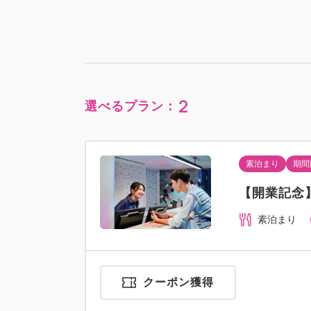
2
選べるプラン：
素泊まり
期間
【開業記念
素泊まり
クーポン獲得