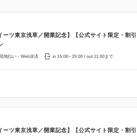
バスタオル,フェイスタオル,ナ
ディショナー,フェイス＆ハン
アメニティーバー
イーツ東京浅草／開業記念】【公式サイト限定・割引
髭剃り,ヘアブラシ,ヘアゴム,
ン
ワーキャップ
現地払い・Web決済
in 15:00~ 25:00 / out 11:00まで
客室設備
洗浄機付きトイレ,加湿空気清
TV（NETFLIX,U-NEXT,Hu
イーツ東京浅草／開業記念】【公式サイト限定・割引