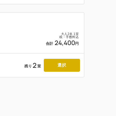
大人
2
名
1
室
税・手数料込
24,400
合計
円
2
選択
残り
室