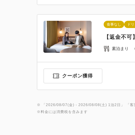
食事なし
ドリ
【返金不可
素泊まり
クーポン獲得
※ 「
2026/08/07(金)
- 2026/08/08(土)
1泊2日
」 「
客
※料金には消費税を含みます