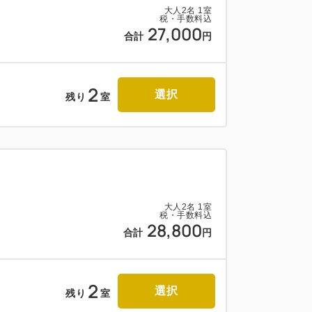
大人
2
名
1
室
税・手数料込
27,000
合計
円
2
選択
残り
室
大人
2
名
1
室
税・手数料込
28,800
合計
円
2
選択
残り
室