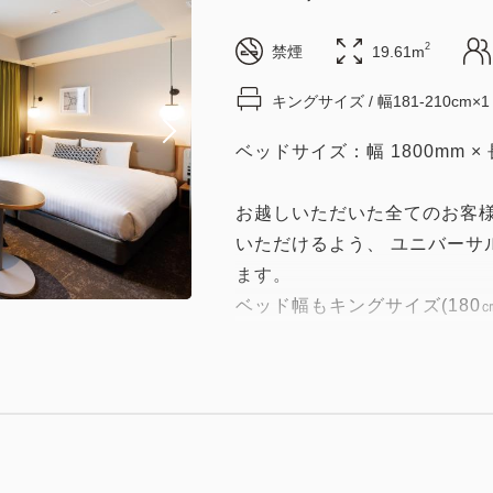
2
禁煙
19.61m
キングサイズ / 幅181-210cm×1
ベッドサイズ：幅 1800mm × 長
お越しいただいた全てのお客
いただけるよう、 ユニバーサ
ます。
ベッド幅もキングサイズ(18
ます。
●全室Wi-Fi完備
●全室禁煙（１Fに喫煙ブース
室内アメニティ