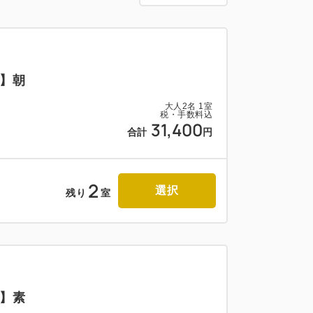
イトウエア,ボディソープ,シャンプー,コン
ドソープ,スリッパ
】朝
コットン,綿棒,ボディタオル,歯ブラシ,シャ
大人
2
名
1
室
税・手数料込
31,400
合計
円
浄機,セキュリティボックス,スマート
2
選択
残り
室
lu,YouTubeなど視聴可能）、
】素