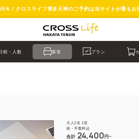
55％！クロスライフ博多天神のご予約は当サイトが最もお
日程・人数
客室
プラン
大人
2
名
1
室
税・手数料込
24,400
合計
円~