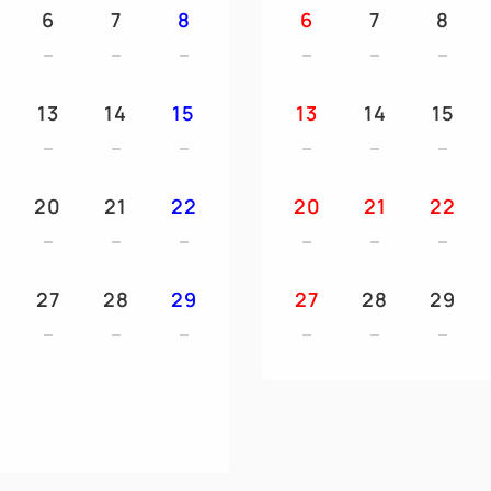
ワーキャップ
6
7
8
6
7
8
客室設備
洗浄機付きトイレ,加湿空気清
13
14
15
13
14
15
TV（NETFLIX,U-NEXT,Hu
無料Wi-Fi,マイナスイオンド
20
21
22
20
21
22
27
28
29
27
28
29