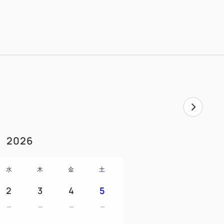
ャワーブースを採用した、シンプルなツイ
たりとお過ごしいただける空間となってお
もお使いいただけるため、最大三名様まで
あり）
2026
イトウエア,ボディソープ,シャンプー,コン
ドソープ,スリッパ
水
木
金
土
2
3
4
5
コットン,綿棒,ボディタオル,歯ブラシ,シャ