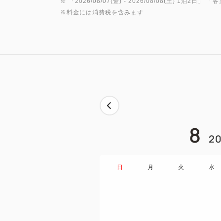
※ 「
2026/08/07(金)
- 2026/08/08(土)
1泊2日
」 「
客
※料金には消費税を含みます
8
20
日
月
火
水