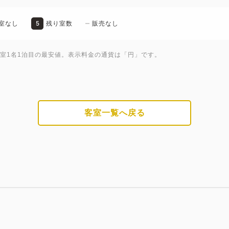
5
室なし
残り室数
販売なし
1室1名1泊目の最安値。表示料金の通貨は「円」です。
客室一覧へ戻る