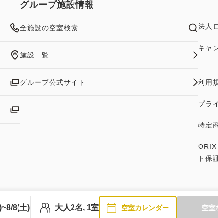
グループ施設情報
法人
全施設の空室検索
キャ
施設一覧
グループ公式サイト
利用
プラ
特定
ORI
ト保
)~8/8(土)
大人2名, 1室
空室カレンダー
空室
Copyright © ORIX Hotel Management Corporation. All rights reserved.