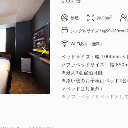
大人
2
名
1
室
2
禁煙
20.58m
シングルサイズ / 幅90-130cm×
Wi-Fiあり（無料）
ベッドサイズ：幅 1000mm × 長
ソファベッドサイズ：幅 850mm 
※最大3名宿泊可能
※添い寝のお子様はベッド1台
ァベッドは対象外）
※ソファベッドをベッドとし
予約をお願い致します。
お二人でごゆっくりお過ごし