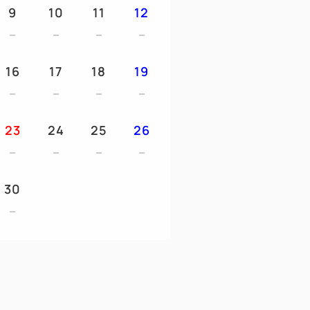
9
10
11
12
浄機,セキュリティボックス,スマート
16
17
18
19
lu,YouTubeなど視聴可能）、
ライヤー,電気ケトル,冷蔵庫
23
24
25
26
30