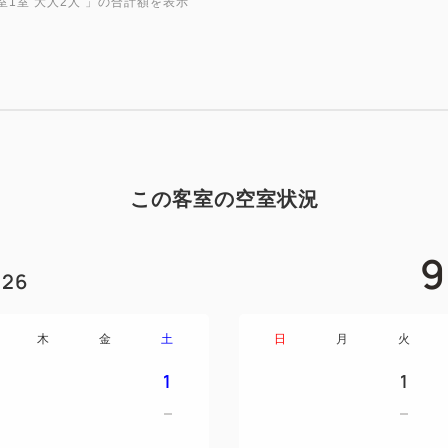
独立したトイレ、洗面台、シ
室1室 大人2人
」の合計額を表示
ンルーム。
窓際にはソファもあり、ゆっ
ります。
また、ソファはベッドとして
ご宿泊いただけます。
この客室の空室状況
●全室Wi-Fi完備
●全室禁煙（１Fに喫煙ブース
9
26
室内アメニティ
バスタオル,フェイスタオル,ナ
ディショナー,フェイス＆ハン
木
金
土
日
月
火
1
1
アメニティーバー
髭剃り,ヘアブラシ,ヘアゴム,