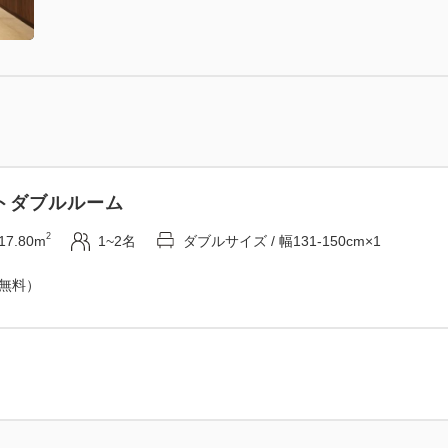
スタンダードツインルーム
2
20.58m
1~2名
シングルサイズ / 幅90-130cm×2
トダブルルーム
×1
Wi-Fiあり（無料）
2
17.80m
1~2名
ダブルサイズ / 幅131-150cm×1
（無料）
スタンダードクイーン