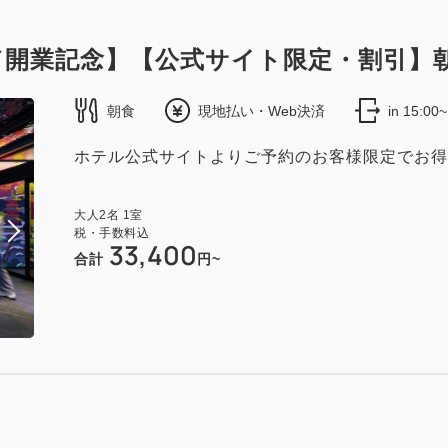
／開業記念】【公式サイト限定・割引】
朝食
現地払い・Web決済
in 15:00
ホテル公式サイトよりご予約のお客様限定でお得
大人
2
名
1
室
税・手数料込
33,400
合計
円~