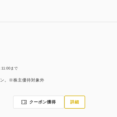
大人
2
名
1
室
税・手数料込
34,400
合計
円
1
詳細
今すぐ予約
残り
室
ut 11:00まで
ン。※株主優待対象外
大人
2
名
1
室
税・手数料込
34,400
合計
円
クーポン獲得
詳細