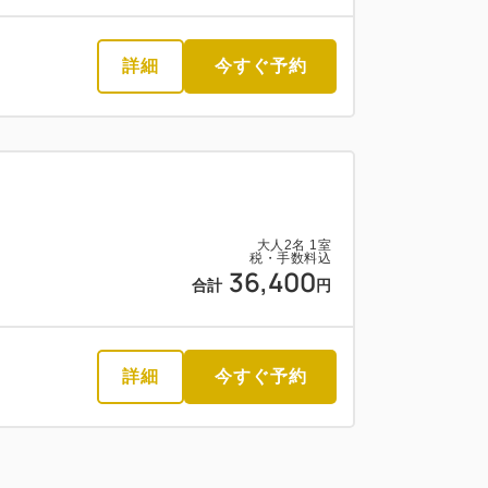
詳細
今すぐ予約
大人
2
名
1
室
税・手数料込
36,400
合計
円
詳細
今すぐ予約