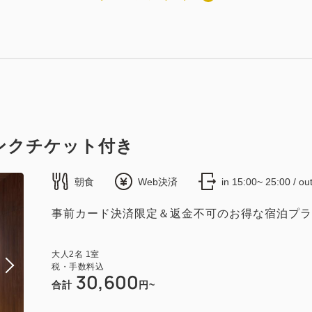
ルキングルーム
2
19.61m
1~2名
キングサイズ / 幅181-210cm×1
（無料）
ンクチケット付き
朝食
Web決済
in 15:00~ 25:00 / o
コンフォートクイーンルーム
事前カード決済限定＆返金不可のお得な宿泊プラ
2
18.15m
1~2名
クイーンサイズ / 幅151-180cm×1
大人
2
名
1
室
×1
Wi-Fiあり（無料）
税・手数料込
30,600
合計
円~