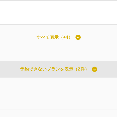
すべて表示（+4）
ルキングルーム
2
19.61m
1~2名
キングサイズ / 幅181-210cm×1
（無料）
予約できないプランを表示（2件）
開業記念】【公式サイト限定・割引】素
素泊まり
現地払い・Web決済
in 15:0
コンフォートクイーンルーム