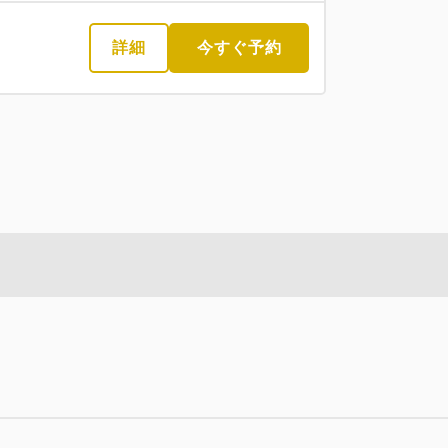
詳細
今すぐ予約
大人
2
名
1
室
税・手数料込
31,400
合計
円
1
詳細
今すぐ予約
残り
室
泊まりプラン
0~ 25:00 / out 11:00まで