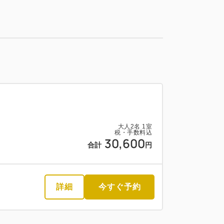
2
詳細
今すぐ予約
残り
室
大人
2
名
1
室
税・手数料込
35,900
合計
円
大人
2
名
1
室
税・手数料込
30,600
合計
円
1
詳細
今すぐ予約
残り
室
詳細
今すぐ予約