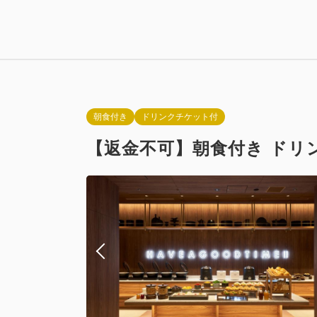
ユニバーサ
禁煙
Wi-Fiあり
朝食付き
ドリンクチケット付
【返金不可】朝食付き ドリ
ソファ付き
禁煙
ソファベッド