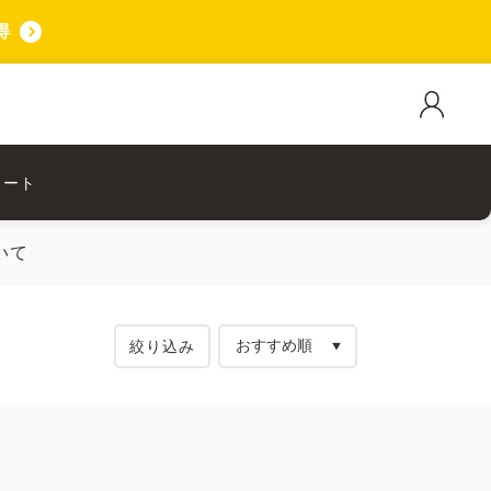
得
カート
いて
絞り込み