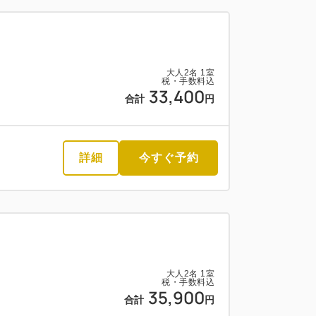
大人
2
名
1
室
税・手数料込
33,400
合計
円
詳細
今すぐ予約
大人
2
名
1
室
税・手数料込
35,900
合計
円