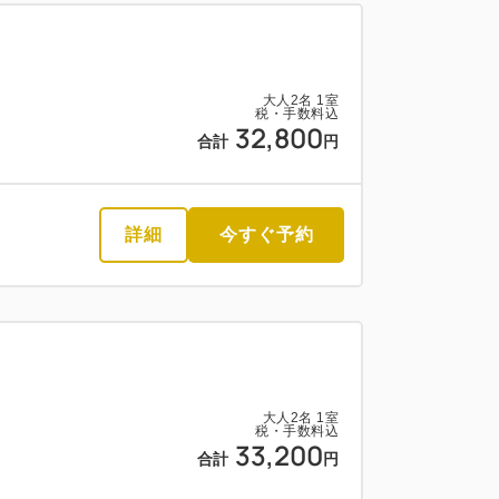
大人
2
名
1
室
税・手数料込
35,900
合計
円
大人
2
名
1
室
税・手数料込
32,800
合計
円
詳細
今すぐ予約
詳細
今すぐ予約
大人
2
名
1
室
税・手数料込
33,200
合計
円