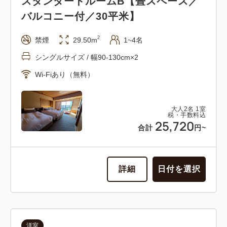
スタンダードルームB【畳スペース／
バルコニー付／30平米】
2
禁煙
29.50m
1~4名
シングルサイズ / 幅90-130cm×2
Wi-Fiあり（無料）
大人
2
名
1
室
税・手数料込
25,720
合計
円~
詳細
日付を選択
洋室