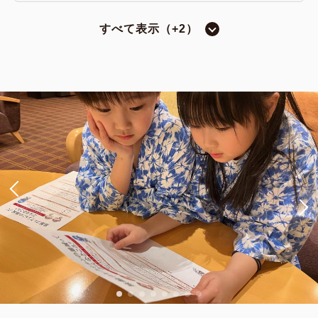
すべて表示（+2）
和室
タタミルームB【和室／バルコニー付
／8畳】
禁煙
8.00畳
1~4名
布団×4
Wi-Fiあり（無料）
大人
2
名
1
室
税・手数料込
22,120
合計
円~
詳細
日付を選択