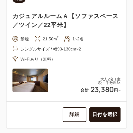
カジュアルルームＡ【ソファスペース
／ツイン／22平米】
2
禁煙
21.50m
1~2名
シングルサイズ / 幅90-130cm×2
Wi-Fiあり（無料）
大人
2
名
1
室
税・手数料込
23,380
合計
円~
詳細
日付を選択