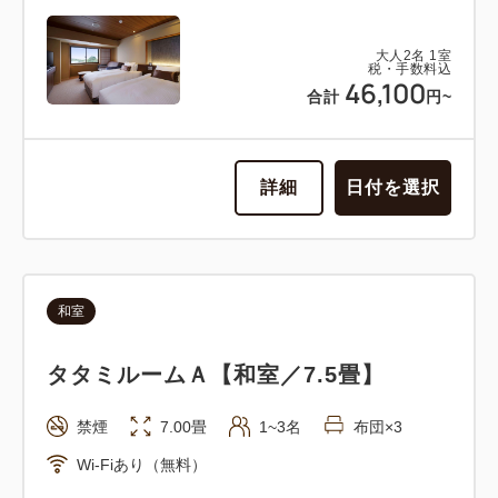
大人
2
名
1
室
税・手数料込
46,100
合計
円~
詳細
日付を選択
和室
タタミルームＡ【和室／7.5畳】
禁煙
7.00畳
1~3名
布団×3
Wi-Fiあり（無料）