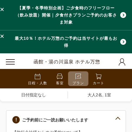
【夏季・冬季特別企画】ご夕食時のフリーフロー
（飲み放題）開催｜夕食付きプランご予約のお客さ
ま対象
最大10％！ホテル万惣のご予約は当サイトが最もお
得
函館・湯の川温泉 ホテル万惣
日程・人数
客室
プラン
カート
日付指定なし
大人2名, 1室
ご予約前にご一読お願いいたします