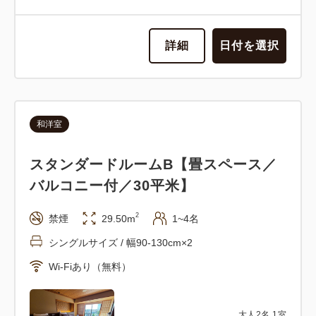
詳細
日付を選択
和洋室
スタンダードルームB【畳スペース／
バルコニー付／30平米】
2
禁煙
29.50m
1~4名
シングルサイズ / 幅90-130cm×2
Wi-Fiあり（無料）
大人
2
名
1
室