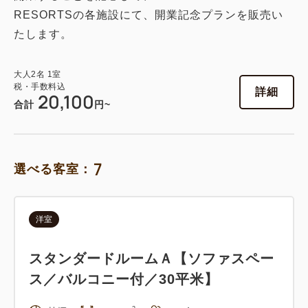
RESORTSの各施設にて、開業記念プランを販売い
たします。
大人
2
名
1
室
税・手数料込
詳細
20,100
合計
円~
7
選べる客室：
洋室
スタンダードルームＡ【ソファスペー
ス／バルコニー付／30平米】