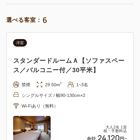
6
選べる客室：
洋室
スタンダードルームＡ【ソファスペー
ス／バルコニー付／30平米】
2
禁煙
29.50m
1~3名
シングルサイズ / 幅90-130cm×2
Wi-Fiあり（無料）
大人
2
名
1
室
税・手数料込
24,120
合計
円~