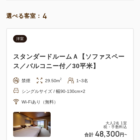
4
選べる客室：
洋室
スタンダードルームＡ【ソファスペー
ス／バルコニー付／30平米】
2
禁煙
29.50m
1~3名
シングルサイズ / 幅90-130cm×2
Wi-Fiあり（無料）
大人
2
名
1
室
税・手数料込
48,300
合計
円~