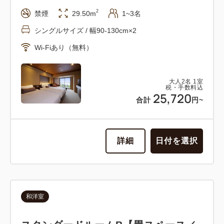
2
禁煙
29.50m
1~3名
シングルサイズ / 幅90-130cm×2
Wi-Fiあり（無料）
大人
2
名
1
室
税・手数料込
25,720
合計
円~
詳細
日付を選択
和洋室