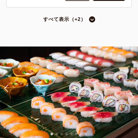
すべて表示（+2）
和室
タタミルームB【和室／バルコニー付
／8畳】
禁煙
8.00畳
1~4名
布団×4
Wi-Fiあり（無料）
大人
2
名
1
室
税・手数料込
25,720
合計
円~
詳細
日付を選択