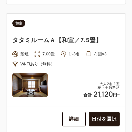
和室
タタミルームＡ【和室／7.5畳】
禁煙
7.00畳
1~3名
布団×3
Wi-Fiあり（無料）
大人
2
名
1
室
税・手数料込
21,120
合計
円~
詳細
日付を選択