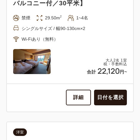
バルコニー付／30平米】
2
禁煙
29.50m
1~4名
シングルサイズ / 幅90-130cm×2
Wi-Fiあり（無料）
大人
2
名
1
室
税・手数料込
22,120
合計
円~
詳細
日付を選択
洋室