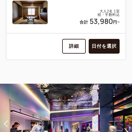
大人
2
名
1
室
税・手数料込
53,980
合計
円~
詳細
日付を選択