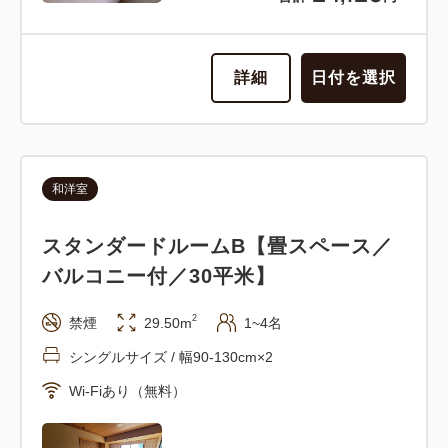
詳細
日付を選択
和洋室
スタンダードルームB【畳スペース／
バルコニー付／30平米】
2
禁煙
29.50m
1~4名
シングルサイズ / 幅90-130cm×2
Wi-Fiあり（無料）