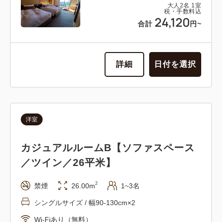
大人
2
名
1
室
税・手数料込
24,120
合計
円~
詳細
日付を選択
洋室
カジュアルルームB【ソファスペース
／ツイン／26平米】
2
禁煙
26.00m
1~3名
シングルサイズ / 幅90-130cm×2
Wi-Fiあり（無料）