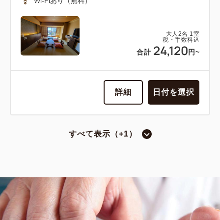
Wi-Fiあり（無料）
大人
2
名
1
室
税・手数料込
24,120
合計
円~
詳細
日付を選択
すべて表示（+1）
和室
タタミルームＣ【別館和室／ゆったり
15畳】
禁煙
15.00畳
2~6名
布団×6