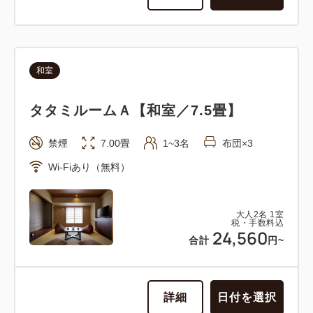
和室
タタミルームＡ【和室／7.5畳】
禁煙
7.00畳
1~3名
布団×3
Wi-Fiあり（無料）
大人
2
名
1
室
税・手数料込
24,560
合計
円~
詳細
日付を選択