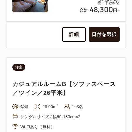
税・手数料込
48,300
合計
円~
詳細
日付を選択
洋室
カジュアルルームB【ソファスペース
／ツイン／26平米】
2
禁煙
26.00m
1~3名
シングルサイズ / 幅90-130cm×2
Wi-Fiあり（無料）