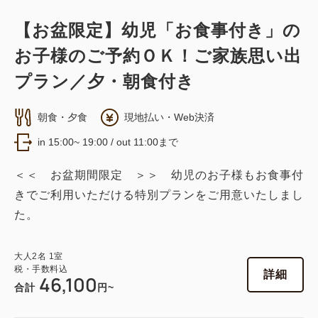
【お盆限定】幼児「お食事付き」の
お子様のご予約ＯＫ！ご家族思い出
プラン／夕・朝食付き
朝食・夕食
現地払い・Web決済
in 15:00~ 19:00 / out 11:00まで
＜＜ お盆期間限定 ＞＞ 幼児のお子様もお食事付
きでご利用いただける特別プランをご用意いたしまし
た。
大人
2
名
1
室
税・手数料込
詳細
46,100
合計
円~