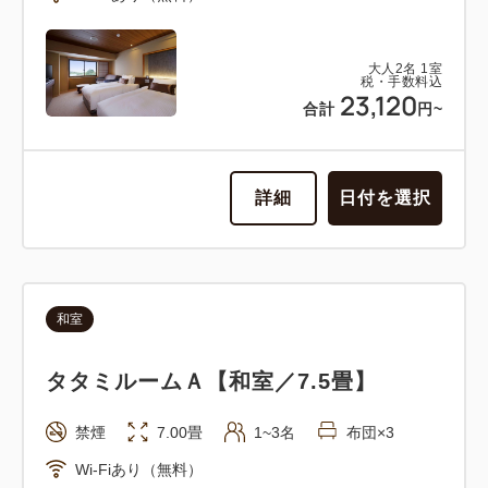
大人
2
名
1
室
税・手数料込
23,120
合計
円~
詳細
日付を選択
和室
タタミルームＡ【和室／7.5畳】
禁煙
7.00畳
1~3名
布団×3
Wi-Fiあり（無料）