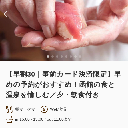
Wi-Fiあり（無料）
大人
2
名
1
室
税・手数料込
29,140
合計
円~
詳細
日付を選択
【早割30｜事前カード決済限定】早
めの予約がおすすめ！函館の食と
温泉を愉しむ／夕・朝食付き
朝食・夕食
Web決済
in 15:00~ 19:00 / out 11:00まで