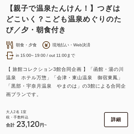
【親子で温泉たんけん！】つぎは
どこいく？こども温泉めぐりのた
和室
び／夕・朝食付き
タタミルームＣ【別館和室／ゆったり
朝食・夕食
現地払い・Web決済
15畳】
in 15:00~ 19:00 / out 11:00まで
禁煙
15.00畳
2~6名
布団×6
【 旅館コレクション3館合同企画 】「函館・湯の川
Wi-Fiあり（無料）
温泉 ホテル万惣」「会津・東山温泉 御宿東鳳」
「黒部・宇奈月温泉 やまのは」の3館による合同企
大人
2
名
1
室
画プランです。
税・手数料込
27,140
合計
円~
大人
2
名
1
室
税・手数料込
詳細
23,120
合計
円~
詳細
日付を選択