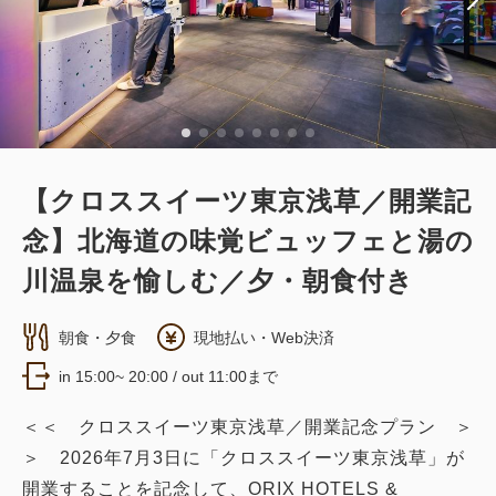
【クロススイーツ東京浅草／開業記
念】北海道の味覚ビュッフェと湯の
川温泉を愉しむ／夕・朝食付き
朝食・夕食
現地払い・Web決済
in 15:00~ 20:00 / out 11:00まで
＜＜ クロススイーツ東京浅草／開業記念プラン ＞
＞ 2026年7月3日に「クロススイーツ東京浅草」が
開業することを記念して、ORIX HOTELS &