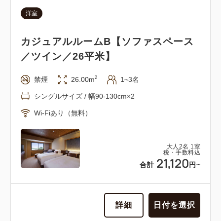
洋室
カジュアルルームB【ソファスペース
／ツイン／26平米】
2
禁煙
26.00m
1~3名
シングルサイズ / 幅90-130cm×2
Wi-Fiあり（無料）
大人
2
名
1
室
税・手数料込
21,120
合計
円~
詳細
日付を選択