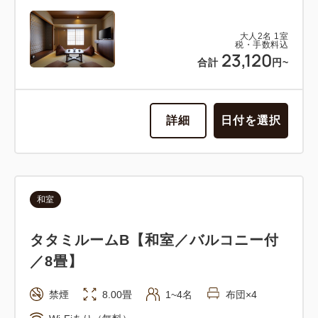
大人
2
名
1
室
税・手数料込
23,120
合計
円~
詳細
日付を選択
和室
タタミルームB【和室／バルコニー付
／8畳】
禁煙
8.00畳
1~4名
布団×4