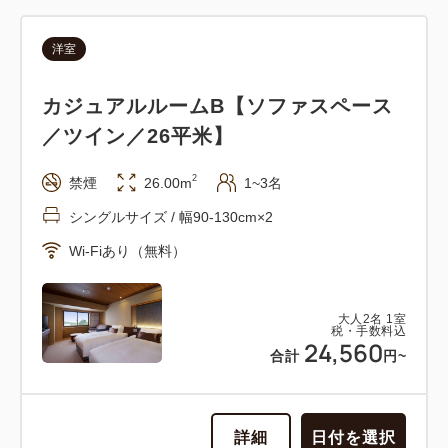
洋室
カジュアルルームB【ソファスペース
／ツイン／26平米】
2
禁煙
26.00m
1~3名
シングルサイズ / 幅90-130cm×2
Wi-Fiあり（無料）
大人
2
名
1
室
税・手数料込
24,560
合計
円~
詳細
日付を選択