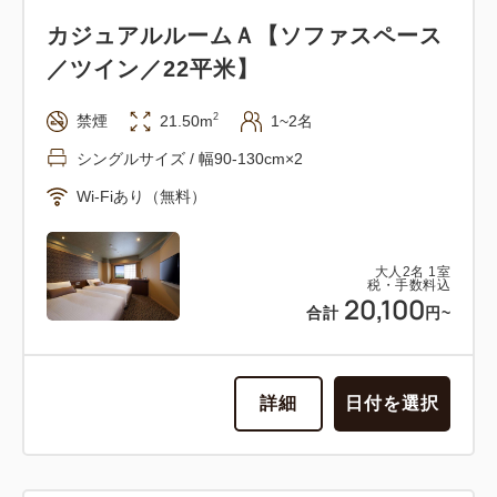
カジュアルルームＡ【ソファスペース
／ツイン／22平米】
2
禁煙
21.50m
1~2名
シングルサイズ / 幅90-130cm×2
Wi-Fiあり（無料）
大人
2
名
1
室
税・手数料込
20,100
合計
円~
詳細
日付を選択