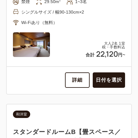
2
禁煙
29.50m
1~3名
シングルサイズ / 幅90-130cm×2
Wi-Fiあり（無料）
大人
2
名
1
室
税・手数料込
22,120
合計
円~
詳細
日付を選択
和洋室
スタンダードルームB【畳スペース／