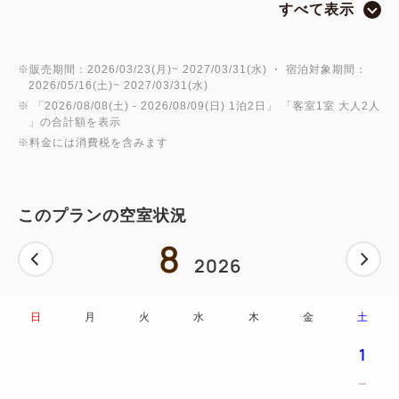
すべて表示
ORIX HOTELS ＆ RESORTS（オリックス ホテルズ
＆リゾーツ）の「旅館コレクション」は次の3地域の
※販売期間：2026/03/23(月)~ 2027/03/31(水) ・ 宿泊対象期間：
2026/05/16(土)~ 2027/03/31(水)
温泉旅館からなるブランドシリーズです。
※ 「
2026/08/08(土)
- 2026/08/09(日)
1泊2日
」 「
客室1室 大人2人
」の合計額を表示
※料金には消費税を含みます
観光地域である3館それぞれの魅力をご紹介している
この企画、第七弾のご案内です！
このプランの空室状況
＜同時開催三施設＞
8
【北海道】函館・湯の川温泉 ホテル万惣（ばんそ
2026
う）
【福島県】会津・東山温泉 御宿東鳳（おんやどとう
日
月
火
水
木
金
土
ほう）
【富山県】黒部・宇奈月温泉 やまのは
1
今回は、小学生に函館・会津・黒部の魅力を学んでも