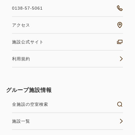
函館牛乳を使用したなめらかな味わいをお楽しみくだ
0138-57-5061
さい。
アクセス
【ご朝食】
・営業時間 7：00～9：00（最終入場：8:30）
施設公式サイト
お好きなお刺身を自由に盛り付ける海鮮丼や朝食の定
番である焼き魚、卵料理をはじめ、
利用規約
焼き立てパンや彩り豊かなサラダ、各種デザートま
で、和洋多彩なお料理をご提供。
一日の始まりにふさわしい、心満たされるひとときを
グループ施設情報
お届けいたします。
全施設の空室検索
※お食事内容は仕入れ状況によりやむを得ず急遽変更
となる場合もございます。
施設一覧
※営業時間は変更となる場合がございます。詳しくは
当日ご案内させていただきます。