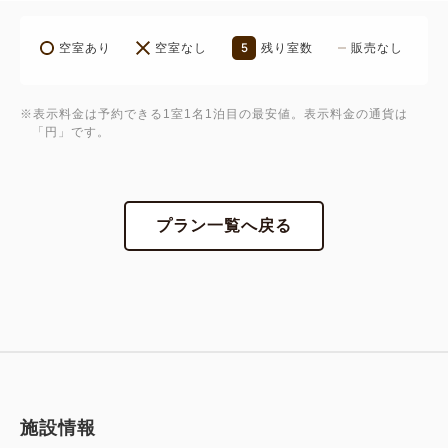
2．次回旅館コレクションへ宿泊される際に使用でき
5
空室あり
空室なし
残り室数
販売なし
る2,000円分のクーポン（1予約につき1枚）
■お食事■
※表示料金は予約できる1室1名1泊目の最安値。表示料金の通貨は
「円」です。
【ご夕食】
・営業時間 18：00～21：00（お席利用90分制）
お寿司や新鮮なお刺身、職人が仕上げる北海道・道南
の郷土料理に加え、
プラン一覧へ戻る
ライブキッチンではシェフが目の前で調理する出来立
ての鉄板焼きをご提供。
地元食材を活かしたスープカレーや、パンや野菜にか
けると美味しいラクレットチーズなど、
北海道・函館ならではの味覚を贅沢に楽しめる人気の
ビュッフェです。
デザートの「万惣プリン」＆「万惣ソフトクリーム」
施設情報
はシェフオリジナルレシピ。