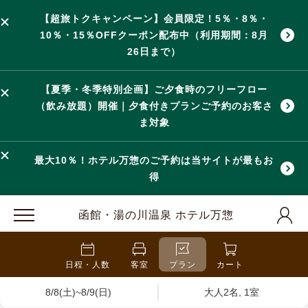
【超旅トクキャンペーン】会員限定！5％・8％・
10％・15％OFFクーポン配布中（利用期間：8月
26日まで）
【夏季・冬季特別企画】ご夕食時のフリーフロー
（飲み放題）開催｜夕食付きプランご予約のお客さ
ま対象
最大10％！ホテル万惣のご予約は当サイトが最もお
得
函館・湯の川温泉 ホテル万惣
日程・人数
客室
プラン
カート
8/8(土)~8/9(日)
大人2名, 1室