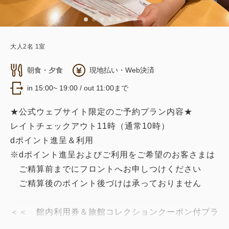
大人
2
名
1
室
朝食・夕食
現地払い・Web決済
in 15:00~ 19:00 / out 11:00まで
★公式ウェブサイト限定のご予約プラン内容★
レイトチェックアウト11時（通常10時）
dポイント進呈＆利用
※dポイント進呈およびご利用をご希望のお客さまは
ご精算前までにフロントへお申しつけください
ご精算後のポイント後づけは承っておりません
＜＜ 館内利用券＆旅館コレクションクーポン付プラ
ン ＞＞