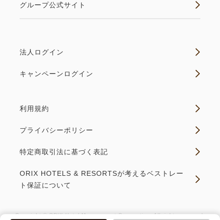
グループ公式サイト
※食物アレルギーのご案内は「食物アレルギーをお持
ちのお客さまへ」のページにてご確認ください。
■大浴場「湯蔵（ゆくら）」■
法人ログイン
歴史ある名湯「湯の川温泉」
キャンペーンログイン
屋根のついた露天風呂、つぼ湯、寝湯、各種サウナな
ど、
居続けたくなるような心地よい空間でリラックスして
利用規約
いただけます。
プライバシーポリシー
※男女時間入替制となります。
※条例により、15歳以上の方は1人1泊100円の入湯
特定商取引法に基づく表記
税を現地にてお支払いいただきます。
ORIX HOTELS & RESORTSが考えるベストレー
ト保証について
■宿泊税に関して（2026年4月1日～）■
函館市では2026年4月1日より、ご宿泊料金とは別に
Copyright © ORIX Hotel Management Corporation. All rights reserved.
宿泊税が課税されます。