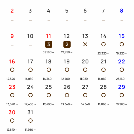
らい旅館コレクションの3館の温泉めぐりを楽しんで
2
3
4
5
6
7
8
いただく企画となっております！
期間中は、各館共通の「旅館たんけん隊！3つの宿を
たんけん学びシート」を用意、3つの旅館を巡りなが
9
10
11
12
13
14
15
ら3地域それぞれの魅力が体験できます。
3
2
また、プランをご予約された方には、旅館コレクショ
31,580
～
27,990
～
22,320
～
19,220
～
ン3館でご利用いただける共通クーポンがついてお
16
17
18
19
20
21
22
り、"次はどこへ？"を楽しむ滞在をご提供します。
この機会にぜひ『旅館コレクション』全館それぞれの
14,340
～
14,860
～
14,340
～
12,400
～
11,980
～
14,860
～
23,160
～
地域の魅力をご体感くださいませ。
23
24
25
26
27
28
29
■プランに付くもの■
13,340
～
12,400
～
12,400
～
13,340
～
14,340
14,860
～
19,960
～
1．売店利用券 1,000円分（大人1名につき1枚ず
30
31
つ）
※当館売店でのお買い物にご利用いただけます。
12,870
～
11,980
～