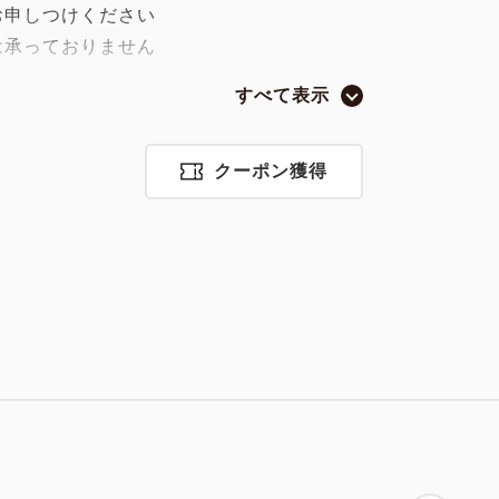
申しつけください
承っておりません
すべて表示
のお子様がお得 ＞＞
が、通常「大人料金の50％」のところ
クーポン獲得
お子様が、通常「大人料金の30％」のと
「特別料金」でご宿泊いただけるプランで
0（お席利用90分制）
が仕上げる北海道・道南の郷土料理に加