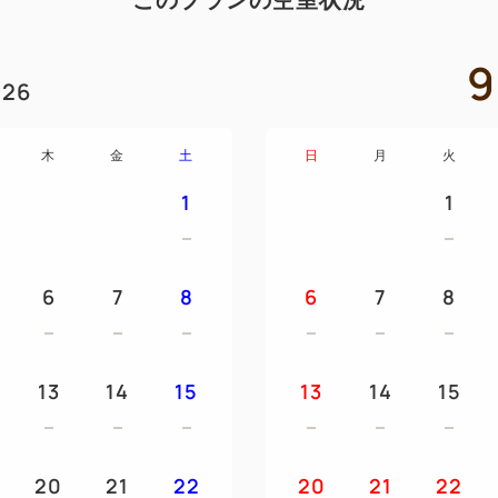
このプランの空室状況
え、
ライブキッチンではシェフが
9
提供。
26
地元食材を活かしたスープカ
クレットチーズなど、
木
金
土
日
月
火
北海道・函館ならではの味覚
1
1
デザートの「万惣プリン」＆
ルレシピ。
函館牛乳を使用したなめらか
6
7
8
6
7
8
【ご朝食】
・営業時間 7：00～9：00（最
13
14
15
13
14
15
お好きなお刺身を自由に盛り
卵料理をはじめ、
焼き立てパンや彩り豊かなサ
20
21
22
理をご提供。
20
21
22