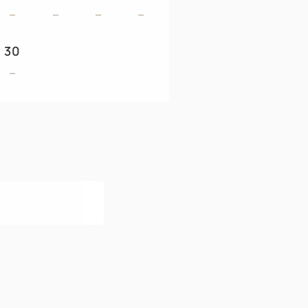
心満たされるひとときをお届けいたしま
30
よりやむを得ず急遽変更となる場合もござ
がございます。詳しくは当日ご案内させて
お客様用メニューの作成、
えさせていただいております。
湯、寝湯、各種サウナなど、
い空間でリラックスしていただけます。
。
1人1泊100円の入湯税を現地にてお支払