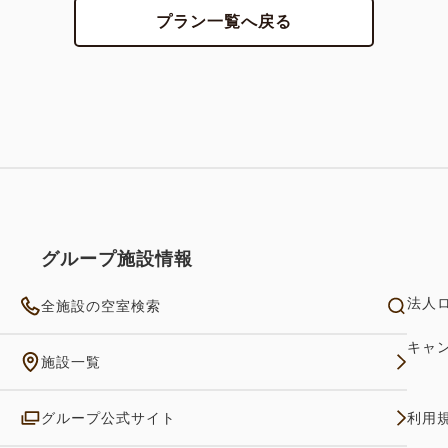
いいただきます。
プラン一覧へ戻る
■宿泊税に関して（2026年4月
函館市では2026年4月1日
す。
当館ご宿泊のみなさまにも現
【宿泊税】宿泊料金1人1泊
20,000円未満：200円
グループ施設情報
20,000円以上50,000円未満：
50,000円以上100,000円未満：
法人
全施設の空室検索
100,000円以上：2,500円
キャ
※上記は北海道と函館市の宿
施設一覧
料金です。
グループ公式サイト
利用
宿泊税や入湯税の制度および