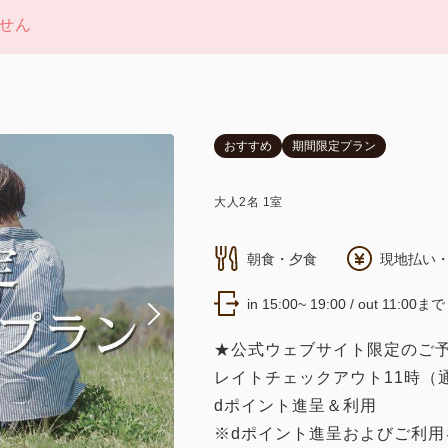
せん
おすすめ
期間限定プラン
大人
2
名
1
室
朝食・夕食
現地払い・
in 15:00~ 19:00 / out 11:00まで
★公式ウェブサイト限定のご
レイトチェックアウト11時（通
dポイント進呈＆利用
※dポイント進呈およびご利用