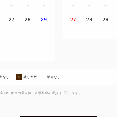
一日の始まりにふさわしい、
す。
27
28
29
27
28
29
※お食事内容は仕入れ状況に
います。
※営業時間は変更となる場合
いただきます。
※食物アレルギーをお持ちの
およびアレルゲンの表記は控
■大浴場「湯蔵（ゆくら）」■
5
室なし
残り室数
販売なし
歴史ある名湯「湯の川温泉」
屋根のついた露天風呂、つぼ
1室1名1泊目の最安値。表示料金の通貨は「円」です。
居続けたくなるような心地よ
※男女時間入替制となります
※条例により、15歳以上の方は