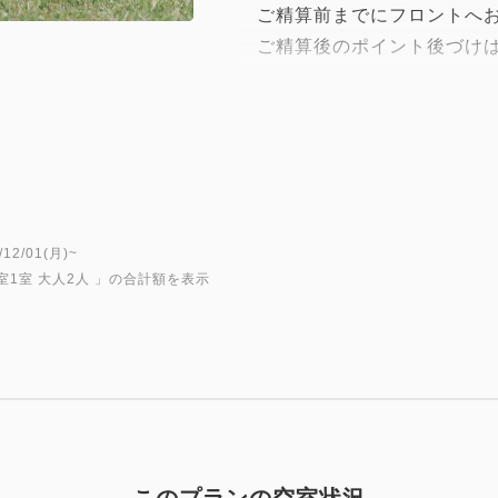
ご精算前までにフロントへお
ご精算後のポイント後づけは
＜＜ 平日限定プラン／幼児
食事・布団付きの幼児のお子様
「大人料金の40％」、
食事付き（布団なし）の幼児の
2/01(月)~
ころ「大人料金の20％」！！
室1室 大人2人
」の合計額を表示
平日限定で、幼児のお子様に
す！
■お食事■
【ご夕食】
・営業時間 18：00～21：0
お寿司や新鮮なお刺身、職人