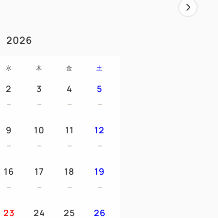
目の前で調理する出来立ての鉄板焼きをご
2026
レーや、パンや野菜にかけると美味しいラ
水
木
金
土
を贅沢に楽しめる人気のビュッフェです。
2
3
4
5
「万惣ソフトクリーム」はシェフオリジナ
な味わいをお楽しみください。
9
10
11
12
終入場：8:30）
16
17
18
19
付ける海鮮丼や朝食の定番である焼き魚、
ラダ、各種デザートまで、和洋多彩なお料
23
24
25
26