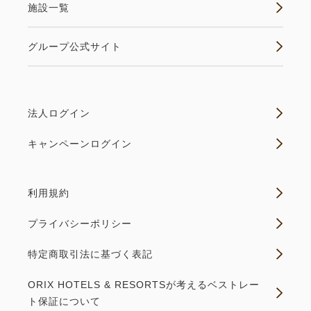
施設一覧
20,000円未満：200円
20,000円以上50,000円未満：400円
グループ公式サイト
50,000円以上100,000円未満：1,000円
100,000円以上：2,500円
※上記は北海道と函館市の宿泊税を合算した、現地徴
収させていただく料金です。
法人ログイン
キャンペーンログイン
宿泊税や入湯税の制度および税額等の詳細につきまし
ては、各自治体の公式サイトをご参照くださいませ。
ご理解とご協力のほどよろしくお願い申し上げます。
利用規約
プライバシーポリシー
【ホテル万惣のおもてなし】
●館内設備●
特定商取引法に基づく表記
・蔵祭（食事会場）入口付近のコーヒーマシンは無料
ORIX HOTELS & RESORTSが考えるベストレー
でご利用できます。
ト保証について
・暖炉ラウンジ ゆったりと読書を楽しむこともで