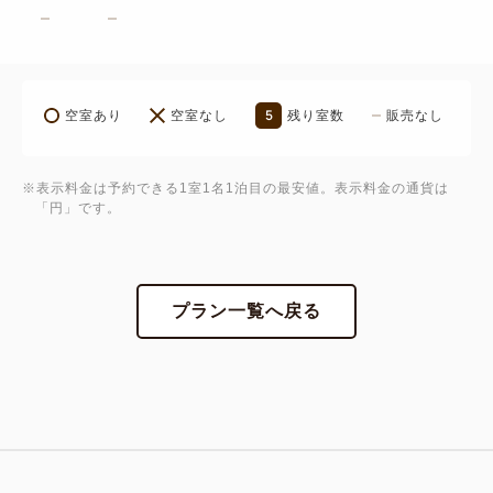
焼き立てパンや彩り豊かなサラダ、各種デザートま
で、和洋多彩なお料理をご提供。
一日の始まりにふさわしい、心満たされるひとときを
5
お届けいたします。
空室あり
空室なし
残り室数
販売なし
※お食事内容は仕入れ状況によりやむを得ず急遽変更
※表示料金は予約できる1室1名1泊目の最安値。表示料金の通貨は
となる場合もございます。
「円」です。
※営業時間は変更となる場合がございます。詳しくは
当日ご案内させていただきます。
※食物アレルギーをお持ちのお客様用メニューの作
プラン一覧へ戻る
成、
およびアレルゲンの表記は控えさせていただいてお
ります。
■大浴場「湯蔵（ゆくら）」■
歴史ある名湯「湯の川温泉」