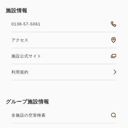
屋根のついた露天風呂、つぼ湯、寝湯、各種サウナな
施設情報
ど、
居続けたくなるような心地よい空間でリラックスして
0138-57-5061
いただけます。
※男女時間入替制となります。
アクセス
※条例により、15歳以上の方は1人1泊150円の入湯
税を現地にてお支払いいただきます。（2026年4月1
施設公式サイト
日より、100円に変更となります。）
利用規約
■宿泊税に関して（2026年4月1日～）■
函館市では2026年4月1日より、ご宿泊料金とは別に
宿泊税が課税されます。
グループ施設情報
当館ご宿泊のみなさまにも現地にて宿泊税をお支払い
いただきます。
全施設の空室検索
【宿泊税】宿泊料金1人1泊