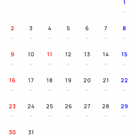
1
の郷土料理に加え、
ライブキッチンではシェフが目の前で調理する出来立
ての鉄板焼きをご提供。
2
3
4
5
6
7
8
地元食材を活かしたスープカレーや、パンや野菜にか
けると美味しいラクレットチーズなど、
北海道・函館ならではの味覚を贅沢に楽しめる人気の
9
10
11
12
13
14
15
ビュッフェです。
デザートの「万惣プリン」＆「万惣ソフトクリーム」
はシェフオリジナルレシピ。
16
17
18
19
20
21
22
函館牛乳を使用したなめらかな味わいをお楽しみくだ
さい。
23
24
25
26
27
28
29
【ご朝食】
・営業時間 7：00～9：00（最終入場：8:30）
お好きなお刺身を自由に盛り付ける海鮮丼や朝食の定
30
31
番である焼き魚、卵料理をはじめ、