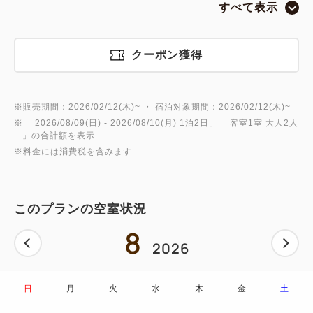
すべて表示
さまはフリーフロー付きとなります。
＜＜ 早割30｜事前カード決済限定 ＞＞
クーポン獲得
30日前までのご予約でお得にご宿泊いただける、早
※販売期間：2026/02/12(木)~ ・ 宿泊対象期間：2026/02/12(木)~
期予約プランです！
※ 「
2026/08/09(日)
- 2026/08/10(月)
1泊2日
」 「
客室1室 大人2人
」の合計額を表示
※通常プランとキャンセル規定が異なります。
※料金には消費税を含みます
【キャンセル規定】
・30日前～：ご宿泊料金の100％（当日、不泊を含
このプランの空室状況
む）
8
2026
■お食事■
【ご夕食】
・営業時間 18：00～21：00（お席利用90分制）
日
月
火
水
木
金
土
お寿司や新鮮なお刺身、職人が仕上げる北海道・道南