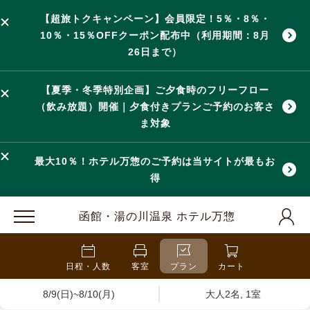
【超旅トクキャンペーン】会員限定！5％・8％・
10％・15％OFFクーポン配布中（利用期間：8月
26日まで）
【夏季・冬季特別企画】ご夕食時のフリーフロー
（飲み放題）開催｜夕食付きプランご予約のお客さ
ま対象
最大10％！ホテル万惣のご予約は当サイトが最もお
得
函館・湯の川温泉 ホテル万惣
日程・人数
客室
プラン
カート
8/9(日)~8/10(月)
大人2名, 1室