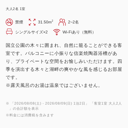
大人
2
名
1
室
2
禁煙
31.50m
2~2名
シングルサイズ×2
Wi-Fiあり（無料）
国立公園の木々に囲まれ、自然に籠ることができる客
室です。バルコニーに小振りな信楽焼陶器浴槽があ
り、プライベートな空間をお愉しみいただけます。四
季を演出する木々と湖畔の爽やかな風を感じるお部屋
です。
※ 「
2026/08/08(土)
- 2026/08/09(日)
1泊2日
」 「
客室1室 大人2人
」の合計額を表示
※料金には消費税を含みます