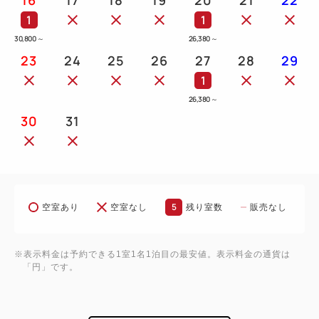
1
1
30,800
～
26,380
～
23
24
25
26
27
28
29
1
26,380
～
30
31
5
空室あり
空室なし
残り室数
販売なし
※表示料金は予約できる1室1名1泊目の最安値。表示料金の通貨は
「円」です。