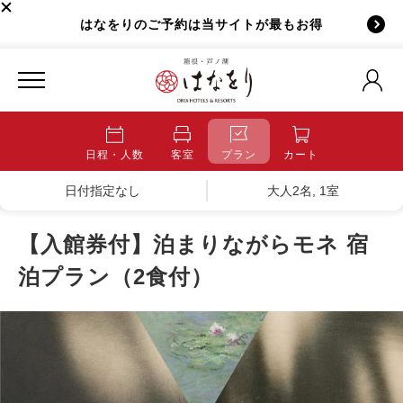
はなをりのご予約は当サイトが最もお得
日程・人数
客室
プラン
カート
日付指定なし
大人2名, 1室
【入館券付】泊まりながらモネ 宿
泊プラン（2食付）