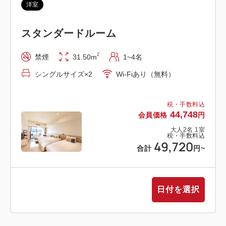
洋室
お願い申し上げます。
スタンダードルーム
【お食事】旬の食材を活かしたお料理でおもてなし。
2
禁煙
31.50m
1~4名
ビュッフェスタイルでありながらも、創意あふれる料
シングルサイズ×2
Wi-Fiあり（無料）
理が楽しめます。
【客室ベッド】Sarta(サータ)社と共同開発した特別
税・手数料込
仕様の「はなをりオリジナルベッド」をご準備してい
44,748
会員価格
円
ます。是非寝心地をご体感ください。
大人
2
名
1
室
税・手数料込
49,720
※大人の方は、別途入湯税150円／泊かかります。
合計
円
~
～お車でお越しのお客様へ～
日付を選択
駐車場は約100台ございます（予約不要/先着順）
***JR小田原駅からの無料送迎ご希望のお客様へ***