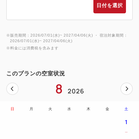
日付を選択
印象派を代表する画家、クロード・モネの作品群を通
じて、その表現の変遷と魅力に触れる貴重な機会で
す。
※販売期間：2026/07/01(水)~ 2027/04/06(火) ・ 宿泊対象期間：
展覧会では、モネの作品と現代アートを組み合わせた
2026/07/01(水)~ 2027/04/06(火)
展示構成により、
※料金には消費税を含みます
これまでとは異なる視点で作品を捉える新たな鑑賞体
験を提供。
このプランの空室状況
さらに、展示は館内にとどまらず、自然と一体となっ
た空間へと広がり、
8
2026
箱根ならではの環境の中でアートを体感いただけま
す。
この機会にしか出会えない、特別なひとときをお楽し
日
月
火
水
木
金
土
みください。
1
https://www.polamuseum.or.jp/