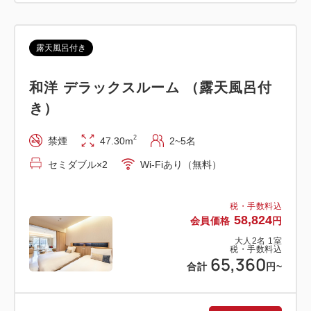
【復路 ホテル発】
1便 10時00分 / 2便 13時00分 / 3便 15時30分
席には限りがございますので、満席の場合はご了承下
露天風呂付き
さい。
和洋 デラックスルーム （露天風呂付
き）
2
禁煙
47.30m
2~5名
■□■ モネ没後100年。箱根でひらかれる、新たな芸
セミダブル×2
Wi-Fiあり（無料）
術体験 ■□■
税・手数料込
58,824
会員価格
円
ポーラ美術館 企画展
大人
2
名
1
室
モネ没後100年・開館25周年記念 あたらしい目―モ
税・手数料込
65,360
ネと21世紀のアート
合計
円
~
2026年6月17日（水）～2027年4月7日（水）の期間
中、モネ没後100年を記念した特別展を開催。