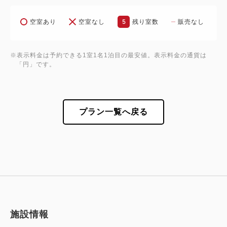
5
空室あり
空室なし
残り室数
販売なし
※表示料金は予約できる1室1名1泊目の最安値。表示料金の通貨は
「円」です。
プラン一覧へ戻る
施設情報