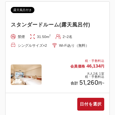
1日3便小田原駅⇔ホテル間の無料送迎を行っており
露天風呂付き
ます。
事前予約制となっておりますのでご希望のお客様はホ
スタンダードルーム(露天風呂付)
テルまでご連絡を下さいますようお願い申し上げま
す。
2
禁煙
31.50m
2~2名
■宿泊予約 (e-mail)info-ashinoko@hanaori.jp
シングルサイズ×2
Wi-Fiあり（無料）
（メールの場合は返信に数日かかる場合がありますの
で、お急ぎのお客様はお電話にてご連絡くださいます
ようお願い申し上げます）
税・手数料込
46,134
会員価格
円
※ご予約の際は当日ご連絡が可能な携帯電話の番号を
大人
2
名
1
室
お知らせ下さい。
税・手数料込
51,260
合計
円
~
□予約制 ※所要時間約１時間（道路状況により遅れ
る場合がございます）
【往路 小田原駅発】
日付を選択
1便 11時15分 / 2便 14時15分 / 3便 16時45分