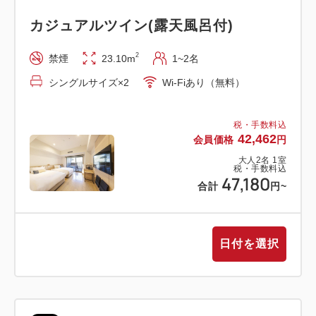
カジュアルツイン(露天風呂付)
・チェックイン時にお一人さま1枚お渡しいたします
※チェックイン前のお渡しも可能です（フロントにて
2
禁煙
23.10m
1~2名
お手続きください）
シングルサイズ×2
Wi-Fiあり（無料）
・お子さま料金（3歳～小学生）の設定はございませ
ん
税・手数料込
・1泊限定のプランとなります
42,462
会員価格
円
・当館より美術館までの送迎はございません
大人
2
名
1
室
税・手数料込
47,180
合計
円
~
※ポーラ美術館では、中学生以下の入館料が無料で
す。
本プランにはご宿泊人数分の前売券が含まれておりま
日付を選択
すため、中学生以下のお子様連れでご利用のお客さま
におかれましては、現地で入館料をお支払いされる場
合と比較してご料金が割高となる場合がございます。
ご利用条件をご確認のうえ、ご予約くださいますよう