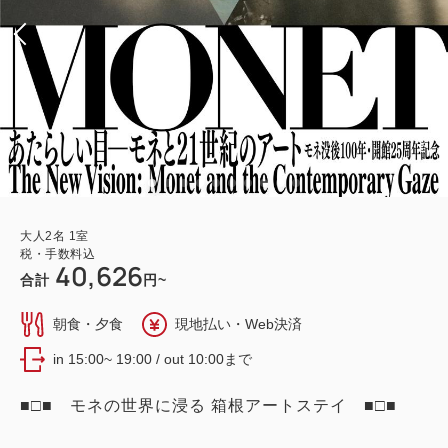
大人
2
名
1
室
税・手数料込
40,626
合計
円~
朝食・夕食
現地払い・Web決済
in 15:00~ 19:00 / out 10:00まで
■□■ モネの世界に浸る 箱根アートステイ ■□■