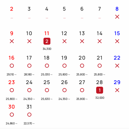
アクセス (はなをり～ポーラ美術館）
2
3
4
5
6
7
8
車 ：約15分（当館より 約4.5km 県道733号
経由）
9
10
11
12
13
14
15
路線バス：
2
箱根登山バス 桃源台「仙石案内所」経由 観光施設
34,300
めぐりバス「湿生花園」行き（乗車約25～30分）
16
17
18
19
20
21
22
https://www.polamuseum.or.jp/info/access/
29,110
～
28,180
～
25,030
～
25,800
～
25,800
～
25,800
～
23
24
25
26
27
28
29
1
32,000
25,800
～
24,350
～
25,630
～
24,350
～
25,800
～
30
31
24,860
～
22,570
～