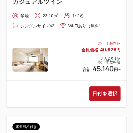
カジュアルツイン
グ（1名につき1枚）が含まれております。
2
禁煙
23.10m
1~2名
シングルサイズ×2
Wi-Fiあり（無料）
◆プラン特典◆ ポーラ美術館ロゴ クロード・モネ
《睡蓮》トートバッグ
税・手数料込
ポーラ美術館ロゴとクロード・モネ《睡蓮》の絵画作
40,626
会員価格
円
品をデザインしたオリジナルトート。
大人
2
名
1
室
税・手数料込
45,140
合計
円
~
表裏に絵画作品が、優しい色合いでプリントされてい
るので、日常やちょっとしたお出かけのスタイルを上
品に演出してくれます。
日付を選択
男女問わず使いやすいデザインです。
サイズ：W330㎜×H420㎜ 持ち手の長さ：500㎜
露天風呂付き
◆プラン特典◆ ポーラ美術館 入館券について