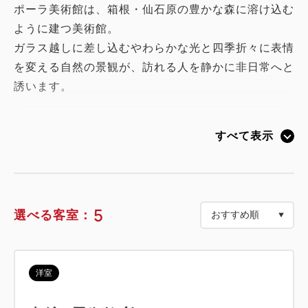
ポーラ美術館は、箱根・仙石原の豊かな森に溶け込む
ように建つ美術館。
ガラス越しに差し込むやわらかな光と四季折々に表情
を変える自然の景観が、訪れる人を静かに非日常へと
誘います。
森の遊歩道ではアートと自然が響き合い、箱根ならで
すべて表示
は感性を解きほぐす穏やかなひとときをお過ごしいた
だけます。
2026年6月17日（水）～2027年4月7日（水）は、モ
5
選べる客室：
ネ没後100年・開館25周年記念「あたらしい目―モネ
と21世紀のアート」展を開催中。
洋室
本プランは、企画展をお楽しみいただけるポーラ美術
館入館券、およびポーラ美術館オリジナルトートバッ